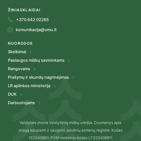
ŽINIASKLAIDAI
+370 642 02265
komunikacija@vmu.lt
NUORODOS
Skelbimai
Paslaugos miškų savininkams
Rangovams
Prašymų ir skundų nagrinėjimas
LR aplinkos ministerija
DUK
Darbuotojams
Valstybės įmonė Valstybinių miškų urėdija. Duomenys apie
įstagą kaupiami ir saugomi Juridinių asmenų registre. Kodas
132340880. PVM mokėtojo kodas LT323408811