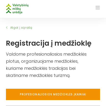
Skip
to
content
Atgal į sąrašą
Registracija į medžioklę
Valdome profesionaliosios medžioklės
plotus, organizuojame medžiokles,
kuriame medžioklės tradicijas bei
skatiname medžioklės turizmą.
PROFESIONALIOSIOS MEDŽIOKLĖS ĮKAINIAI