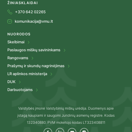
ŽINIASKLAIDAI
+370 642 02265
komunikacija@vmu.lt
NUORODOS
Skelbimai
Paslaugos miškų savininkams
Rangovams
Prašymų ir skundų nagrinėjimas
LR aplinkos ministerija
DUK
Darbuotojams
Valstybės įmonė Valstybinių miškų urėdija. Duomenys apie
įstagą kaupiami ir saugomi Juridinių asmenų registre. Kodas
132340880. PVM mokėtojo kodas LT323408811