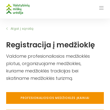
Skip
to
content
Atgal į sąrašą
Registracija į medžioklę
Valdome profesionaliosios medžioklės
plotus, organizuojame medžiokles,
kuriame medžioklės tradicijas bei
skatiname medžioklės turizmą.
PROFESIONALIOSIOS MEDŽIOKLĖS ĮKAINIAI