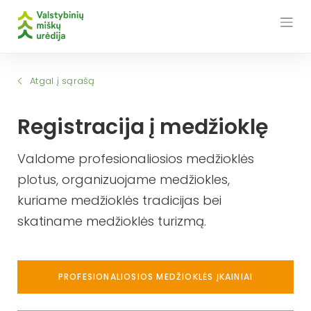
Skip
to
content
Atgal į sąrašą
Registracija į medžioklę
Valdome profesionaliosios medžioklės
plotus, organizuojame medžiokles,
kuriame medžioklės tradicijas bei
skatiname medžioklės turizmą.
PROFESIONALIOSIOS MEDŽIOKLĖS ĮKAINIAI