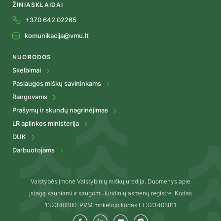
ŽINIASKLAIDAI
+370 642 02265
komunikacija@vmu.lt
NUORODOS
Skelbimai
Paslaugos miškų savininkams
Rangovams
Prašymų ir skundų nagrinėjimas
LR aplinkos ministerija
DUK
Darbuotojams
Valstybės įmonė Valstybinių miškų urėdija. Duomenys apie
įstagą kaupiami ir saugomi Juridinių asmenų registre. Kodas
132340880. PVM mokėtojo kodas LT323408811