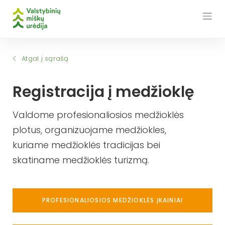
Skip
to
content
Atgal į sąrašą
Registracija į medžioklę
Valdome profesionaliosios medžioklės
plotus, organizuojame medžiokles,
kuriame medžioklės tradicijas bei
skatiname medžioklės turizmą.
PROFESIONALIOSIOS MEDŽIOKLĖS ĮKAINIAI