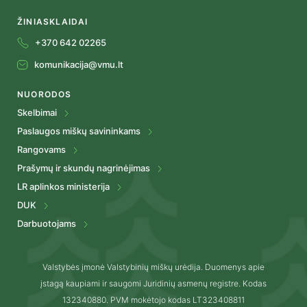
ŽINIASKLAIDAI
+370 642 02265
komunikacija@vmu.lt
NUORODOS
Skelbimai
Paslaugos miškų savininkams
Rangovams
Prašymų ir skundų nagrinėjimas
LR aplinkos ministerija
DUK
Darbuotojams
Valstybės įmonė Valstybinių miškų urėdija. Duomenys apie
įstagą kaupiami ir saugomi Juridinių asmenų registre. Kodas
132340880. PVM mokėtojo kodas LT323408811