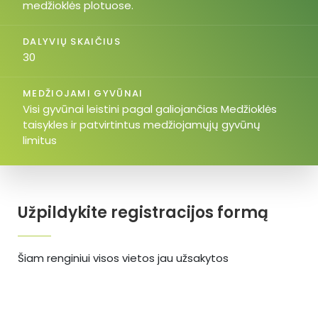
medžioklės plotuose.
DALYVIŲ SKAIČIUS
30
MEDŽIOJAMI GYVŪNAI
Visi gyvūnai leistini pagal galiojančias Medžioklės
taisykles ir patvirtintus medžiojamųjų gyvūnų
limitus
Užpildykite registracijos formą
Šiam renginiui visos vietos jau užsakytos