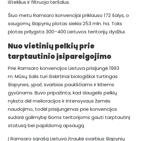
išteklius ir filtruoja teršalus.
Šiuo metu Ramsaro konvencijai priklauso 172 šalys, o
saugomų šlapynių plotas siekia 253 mln. ha. Toks
plotas prilygsta 300–400 Lietuvos teritorijų dydžiui.
Nuo vietinių pelkių prie
tarptautinio įsipareigojimo
Prie Ramsaro konvencijos Lietuva prisijungė 1993
m. Mūsų šalis turi išskirtinai biologiškai turtingas
šlapynes, ypač svarbias paukščiams ir kitiems
gyvūnams. Buvo pripažinta, kad daugelis pelkių
nyksta dėl melioracijos ir intensyvaus žemės
naudojimo, todėl prisijungimas prie konvencijos
sudarė galimybę šioms teritorijoms gauti tarptautinį
statusą bei papildomą apsaugą.
Į Ramsaro sąrašą Lietuva įtraukė svarbius šlapynių