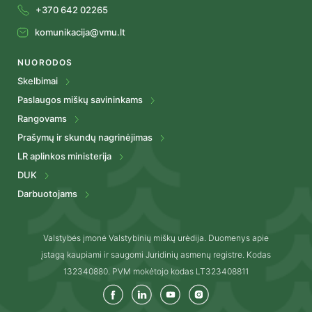
+370 642 02265
komunikacija@vmu.lt
NUORODOS
Skelbimai
Paslaugos miškų savininkams
Rangovams
Prašymų ir skundų nagrinėjimas
LR aplinkos ministerija
DUK
Darbuotojams
Valstybės įmonė Valstybinių miškų urėdija. Duomenys apie
įstagą kaupiami ir saugomi Juridinių asmenų registre. Kodas
132340880. PVM mokėtojo kodas LT323408811