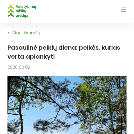
Skip
to
content
Atgal į sąrašą
Pasaulinė pelkių diena: pelkės, kurias
verta aplankyti
2026 02 02