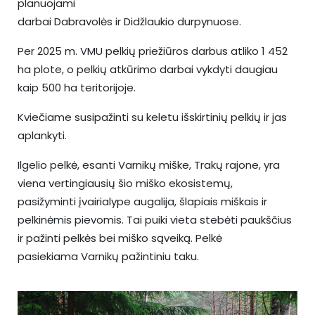
planuojami
darbai Dabravolės ir Didžlaukio durpynuose.
Per 2025 m. VMU pelkių priežiūros darbus atliko 1 452
ha plote, o pelkių atkūrimo darbai vykdyti daugiau
kaip 500 ha teritorijoje.
Kviečiame susipažinti su keletu išskirtinių pelkių ir jas
aplankyti.
Ilgelio pelkė, esanti Varnikų miške, Trakų rajone, yra
viena vertingiausių šio miško ekosistemų,
pasižyminti įvairialype augalija, šlapiais miškais ir
pelkinėmis pievomis. Tai puiki vieta stebėti paukščius
ir pažinti pelkės bei miško sąveiką. Pelkė
pasiekiama Varnikų pažintiniu taku.