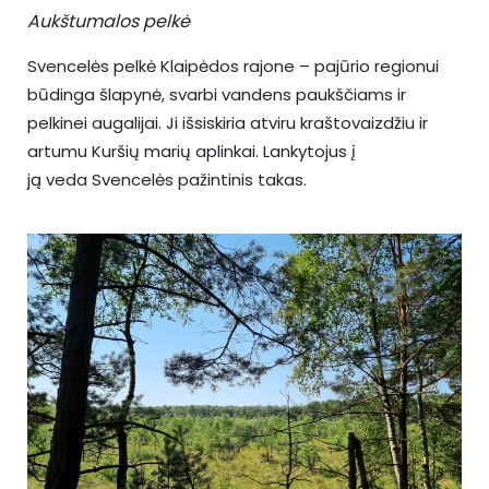
Aukštumalos pelkė
Svencelės pelkė Klaipėdos rajone – pajūrio regionui
būdinga šlapynė, svarbi vandens paukščiams ir
pelkinei augalijai. Ji išsiskiria atviru kraštovaizdžiu ir
artumu Kuršių marių aplinkai. Lankytojus į
ją veda Svencelės pažintinis takas.