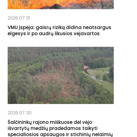
2026 07 31
VMU įspėja: gaisrų riziką didina neatsargus
elgesys ir po audrų likusios vėjavartos
2026 07 30
Šalčininkų rajono miškuose dėl vėjo
išvartytų medžių pradedamos taikyti
specialiosios apsaugos ir stichinių nelaimių