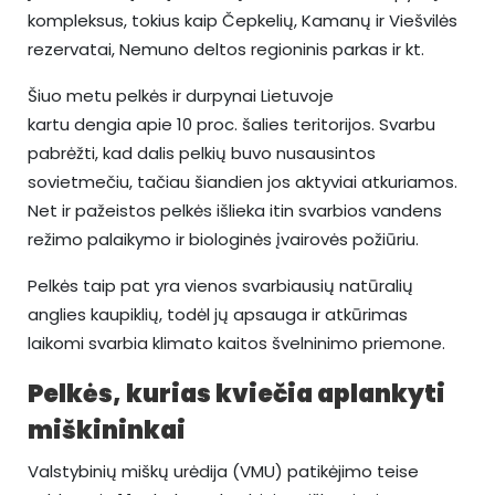
kompleksus, tokius kaip Čepkelių, Kamanų ir Viešvilės
rezervatai, Nemuno deltos regioninis parkas ir kt.
Šiuo metu pelkės ir durpynai Lietuvoje
kartu dengia apie 10 proc. šalies teritorijos. Svarbu
pabrėžti, kad dalis pelkių buvo nusausintos
sovietmečiu, tačiau šiandien jos aktyviai atkuriamos.
Net ir pažeistos pelkės išlieka itin svarbios vandens
režimo palaikymo ir biologinės įvairovės požiūriu.
Pelkės taip pat yra vienos svarbiausių natūralių
anglies kaupiklių, todėl jų apsauga ir atkūrimas
laikomi svarbia klimato kaitos švelninimo priemone.
Pelkės, kurias kviečia aplankyti
miškininkai
Valstybinių miškų urėdija (VMU) patikėjimo teise