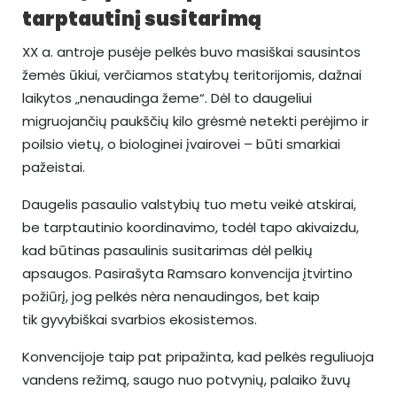
tarptautinį susitarimą
XX a. antroje pusėje pelkės buvo masiškai sausintos
žemės ūkiui, verčiamos statybų teritorijomis, dažnai
laikytos „nenaudinga žeme“. Dėl to daugeliui
migruojančių paukščių kilo grėsmė netekti perėjimo ir
poilsio vietų, o biologinei įvairovei – būti smarkiai
pažeistai.
Daugelis pasaulio valstybių tuo metu veikė atskirai,
be tarptautinio koordinavimo, todėl tapo akivaizdu,
kad būtinas pasaulinis susitarimas dėl pelkių
apsaugos. Pasirašyta Ramsaro konvencija įtvirtino
požiūrį, jog pelkės nėra nenaudingos, bet kaip
tik gyvybiškai svarbios ekosistemos.
Konvencijoje taip pat pripažinta, kad pelkės reguliuoja
vandens režimą, saugo nuo potvynių, palaiko žuvų