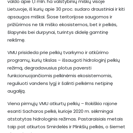
valdo apie 1,1 mln. ha valstybinių miškų visoje
Lietuvoje, iš kurių apie 30 proc. sudaro draustiniai ir kiti
apsaugos miškai. Šiose teritorijose saugomos ir
prižiūrimos ne tik miško ekosistemos, bet ir pelkės,
šlapynės bei durpynai, turintys didelę gamtinę
reikšmę.
VMU prisideda prie pelkių tvarkymo ir atkūrimo
programų, kurių tikslas – išsaugoti hidrologinį pelkių
režimą, degradavusius plotus paversti
funkcionuojančiomis pelkinėmis ekosistemomis,
reguliuoti vandens lygį ir šalinti pelkėms netipinę
augaliją.
Viena pirmųjų VMU atkurtų pelkių – Rokiškio rajone
esanti Sacharos pelkė, kurioje 2020 m. sėkmingai
atstatytas hidrologinis režimas. Pastaraisiais metais
taip pat atkurtos Smirdelės ir Plinkšių pelkės, o šiemet