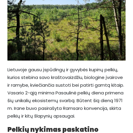
Lietuvoje gausu įspūdingų ir gyvybės kupinų pelkių,
kurios stebina savo kraštovaizdžiu, biologine įvairove
ir ramybe, kviečiančia sustoti bei patirti gamtą kitaip.
Vasario 2-ąją minima Pasaulinė pelkių diena primena
šių unikalių ekosistemų svarbą. Būtent šią dieną 1971
m. Irane buvo pasirašyta Ramsaro konvencija, skirta
pelkių ir kitų šlapynių apsaugai.
Pelkių nykimas paskatino