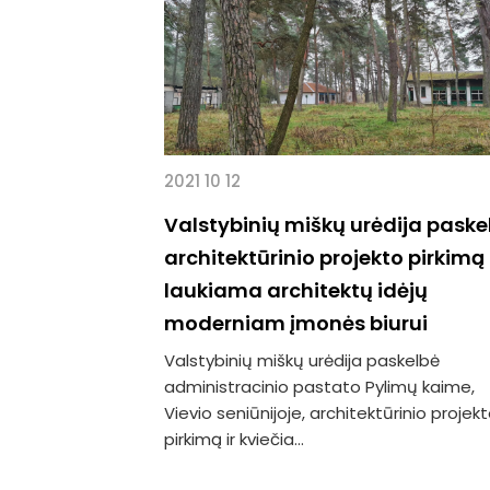
2021 10 12
Valstybinių miškų urėdija paske
architektūrinio projekto pirkimą
laukiama architektų idėjų
moderniam įmonės biurui
Valstybinių miškų urėdija paskelbė
administracinio pastato Pylimų kaime,
Vievio seniūnijoje, architektūrinio projek
pirkimą ir kviečia...