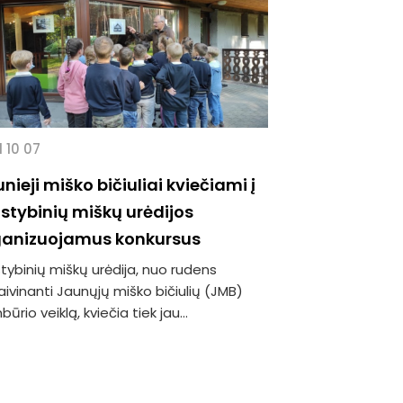
 10 07
nieji miško bičiuliai kviečiami į
stybinių miškų urėdijos
ganizuojamus konkursus
tybinių miškų urėdija, nuo rudens
ivinanti Jaunųjų miško bičiulių (JMB)
ūrio veiklą, kviečia tiek jau...