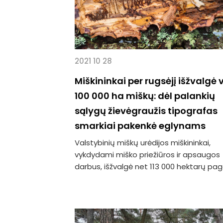
2021 10 28
Miškininkai per rugsėjį išžvalgė v
100 000 ha miškų: dėl palankių
sąlygų žievėgraužis tipografas
smarkiai pakenkė eglynams
Valstybinių miškų urėdijos miškininkai,
vykdydami miško priežiūros ir apsaugos
darbus, išžvalgė net 113 000 hektarų pagal