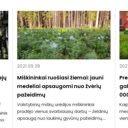
2021 09 29
202
ejų
Miškininkai ruošiasi žiemai: jauni
Pre
medeliai apsaugomi nuo žvėrių
gal
pažeidimų
00
u
Valstybinių miškų urėdijos miškininkai
Kaip
pradėjo vienus svarbiausių darbų – želdinių
med
inis
apsaugą nuo laukinių gyvūnų pažeidimų....
vie
ono