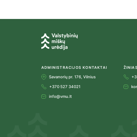
ADMINISTRACIJOS KONTAKTAI
ŽINIA
Savanorių pr. 176, Vilnius
+3
+370 527 34021
ko
info@vmu.lt