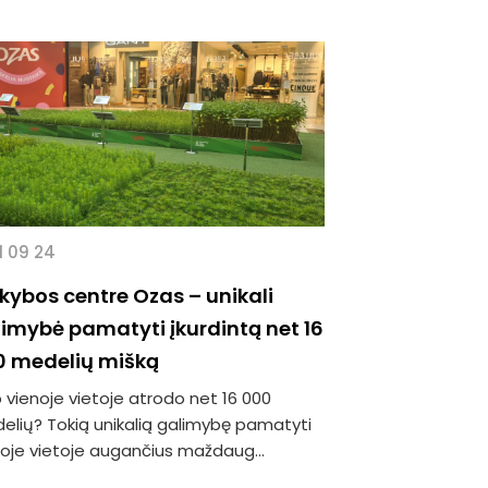
1 09 24
kybos centre Ozas – unikali
imybė pamatyti įkurdintą net 16
0 medelių mišką
 vienoje vietoje atrodo net 16 000
elių? Tokią unikalią galimybę pamatyti
noje vietoje augančius maždaug...