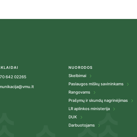
puslapiavimas
SKLAIDAI
NUORODOS
Skelbimai
70 642 02265
Paslaugos miškų savininkams
munikacija@vmu.lt
Rangovams
Prašymų ir skundų nagrinėjimas
LR aplinkos ministerija
DUK
Darbuotojams