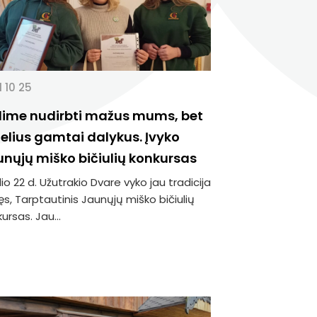
 10 25
lime nudirbti mažus mums, bet
elius gamtai dalykus. Įvyko
nųjų miško bičiulių konkursas
io 22 d. Užutrakio Dvare vyko jau tradicija
s, Tarptautinis Jaunųjų miško bičiulių
ursas. Jau...