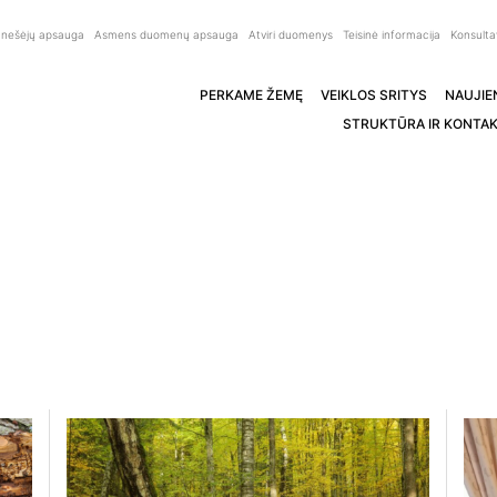
anešėjų apsauga
Asmens duomenų apsauga
Atviri duomenys
Teisinė informacija
Konsulta
PERKAME ŽEMĘ
VEIKLOS SRITYS
NAUJIE
STRUKTŪRA IR KONTAK