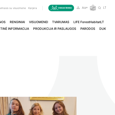
LT
vimasis su visuomene
Karjera
NOS
RENGINIAI
VISUOMENEI
TVARUMAS
LIFE ForestHabitatLT
TINĖ INFORMACIJA
PRODUKCIJA IR PASLAUGOS
PARODOS
DUK