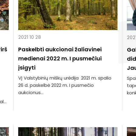
2021 10 28
2021
irš
Paskelbti aukcionai žaliavinei
Ga
medienai 2022 m. I pusmečiui
did
įsigyti
Jau
VĮ Valstybinių miškų urėdija 2021 m. spalio
Spal
26 d. paskelbė 2022 m. I pusmečio
tapę
aukcionus...
konk
...