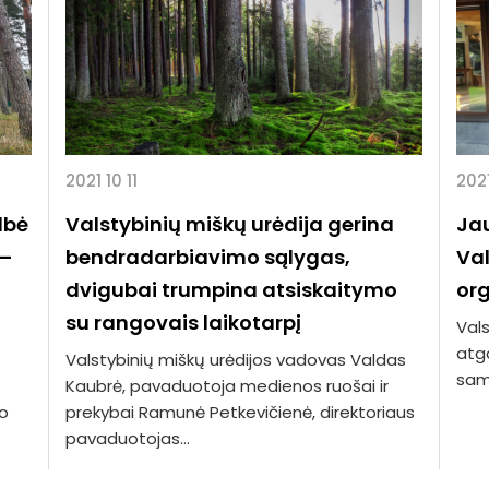
2021 10 11
2021
lbė
Valstybinių miškų urėdija gerina
Jau
 –
bendradarbiavimo sąlygas,
Val
dvigubai trumpina atsiskaitymo
or
su rangovais laikotarpį
Vals
atga
Valstybinių miškų urėdijos vadovas Valdas
samb
Kaubrė, pavaduotoja medienos ruošai ir
to
prekybai Ramunė Petkevičienė, direktoriaus
pavaduotojas...