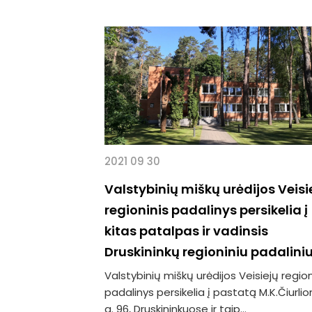
2021 09 30
Valstybinių miškų urėdijos Veisi
regioninis padalinys persikelia į
kitas patalpas ir vadinsis
Druskininkų regioniniu padalini
Valstybinių miškų urėdijos Veisiejų region
padalinys persikelia į pastatą M.K.Čiurli
g. 96, Druskininkuose ir taip...