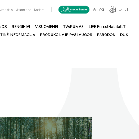
LT
vimasis su visuomene
Karjera
NOS
RENGINIAI
VISUOMENEI
TVARUMAS
LIFE ForestHabitatLT
TINĖ INFORMACIJA
PRODUKCIJA IR PASLAUGOS
PARODOS
DUK