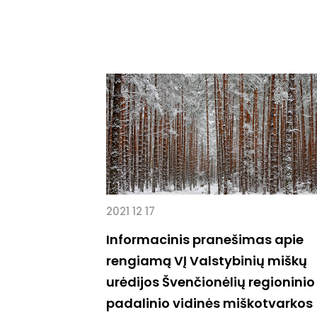
2021 12 17
Informacinis pranešimas apie
rengiamą VĮ Valstybinių miškų
urėdijos Švenčionėlių regioninio
padalinio vidinės miškotvarkos