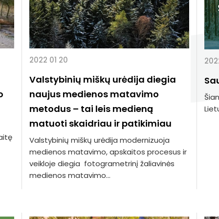
2022 01 20
2022
Valstybinių miškų urėdija diegia
Sau
naujus medienos matavimo
o
Šian
metodus – tai leis medieną
Liet
matuoti skaidriau ir patikimiau
aitę
Valstybinių miškų urėdija modernizuoja
medienos matavimo, apskaitos procesus ir
veikloje diegia fotogrametrinį žaliavinės
medienos matavimo...