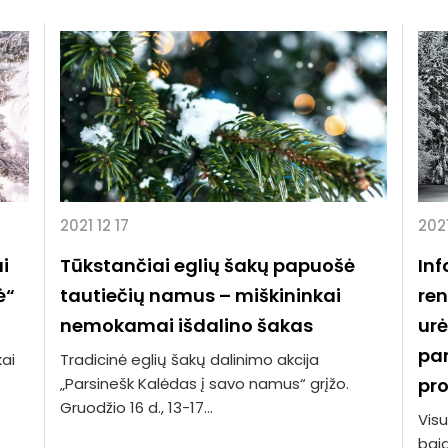
2021 12 17
2021
ai
Tūkstančiai eglių šakų papuošė
Inf
ė“
tautiečių namus – miškininkai
ren
nemokamai išdalino šakas
urė
par
ai
Tradicinė eglių šakų dalinimo akcija
„Parsinešk Kalėdas į savo namus“ grįžo.
pro
Gruodžio 16 d., 13-17...
Vis
baig