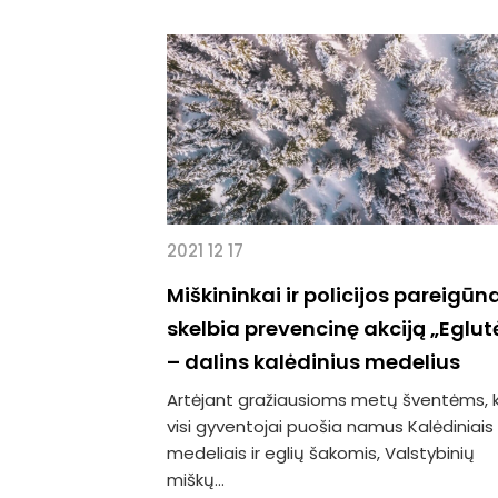
2021 12 17
Miškininkai ir policijos pareigūn
skelbia prevencinę akciją „Eglut
– dalins kalėdinius medelius
Artėjant gražiausioms metų šventėms, k
visi gyventojai puošia namus Kalėdiniais
medeliais ir eglių šakomis, Valstybinių
miškų...