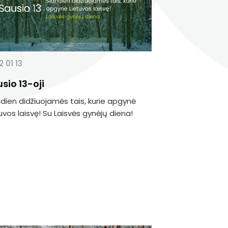
 01 13
sio 13-oji
dien didžiuojamės tais, kurie apgynė
uvos laisvę! Su Laisvės gynėjų diena!