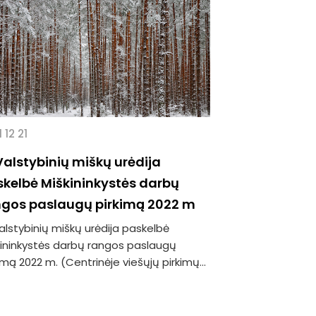
 12 21
Valstybinių miškų urėdija
kelbė Miškininkystės darbų
ngos paslaugų pirkimą 2022 m
alstybinių miškų urėdija paskelbė
kininkystės darbų rangos paslaugų
imą 2022 m. (Centrinėje viešųjų pirkimų...