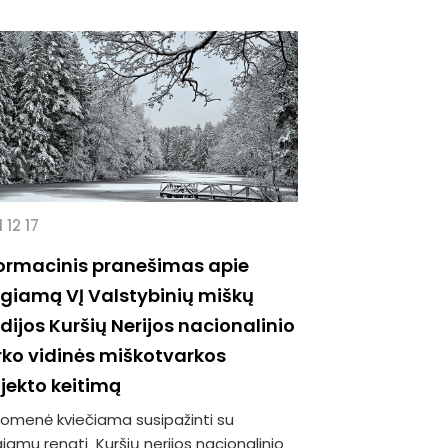
 12 17
ormacinis pranešimas apie
giamą VĮ Valstybinių miškų
dijos Kuršių Nerijos nacionalinio
ko vidinės miškotvarkos
jekto keitimą
uomenė kviečiama susipažinti su
iamu rengti Kuršių nerijos nacionalinio