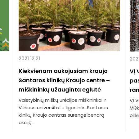
2021 12 21
2021
Kiekvienam aukojusiam kraujo
VĮ 
Santaros klinikų Kraujo centre –
pas
miškininkų užauginta eglutė
ra
Valstybinių miškų urėdijos miškininkai ir
VĮ V
Vilniaus universiteto ligoninės Santaros
Miš
klinikų Kraujo centras surengė bendrą
pirk
akciją...