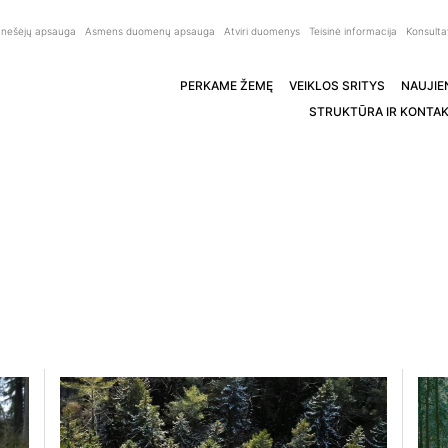
anešėjų apsauga
Asmens duomenų apsauga
Atviri duomenys
Teisinė informacija
Konsulta
PERKAME ŽEMĘ
VEIKLOS SRITYS
NAUJIE
STRUKTŪRA IR KONTAK