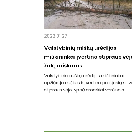
2022 01 27
Valstybinių miškų urėdijos
miškininkai įvertino stipraus vėj
žalą miškams
Valstybinių miškų urėdijos miškininkai
apžiūrėjo miškus ir įvertino praėjusią sav
stipraus vėjo, ypač smarkiai varčiusio...