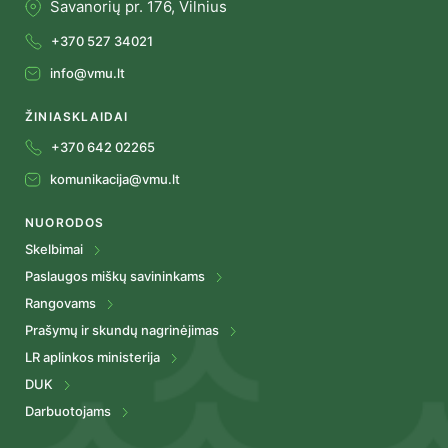
Savanorių pr. 176, Vilnius
+370 527 34021
info@vmu.lt
ŽINIASKLAIDAI
+370 642 02265
komunikacija@vmu.lt
NUORODOS
Skelbimai
Paslaugos miškų savininkams
Rangovams
Prašymų ir skundų nagrinėjimas
LR aplinkos ministerija
DUK
Darbuotojams