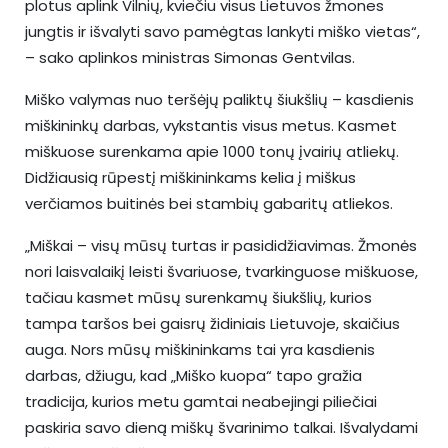
plotus aplink Vilnių, kviečiu visus Lietuvos žmones
jungtis ir išvalyti savo pamėgtas lankyti miško vietas“,
– sako aplinkos ministras Simonas Gentvilas.
Miško valymas nuo teršėjų paliktų šiukšlių – kasdienis
miškininkų darbas, vykstantis visus metus. Kasmet
miškuose surenkama apie 1000 tonų įvairių atliekų.
Didžiausią rūpestį miškininkams kelia į miškus
verčiamos buitinės bei stambių gabaritų atliekos.
„Miškai – visų mūsų turtas ir pasididžiavimas. Žmonės
nori laisvalaikį leisti švariuose, tvarkinguose miškuose,
tačiau kasmet mūsų surenkamų šiukšlių, kurios
tampa taršos bei gaisrų židiniais Lietuvoje, skaičius
auga. Nors mūsų miškininkams tai yra kasdienis
darbas, džiugu, kad „Miško kuopa“ tapo gražia
tradicija, kurios metu gamtai neabejingi piliečiai
paskiria savo dieną miškų švarinimo talkai. Išvalydami