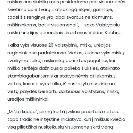
miškus nuo šiukšlių mes prisidedame prie visuomenės
švietimo apie tvarų ir atsakingą elgesį gamtoje,
todėl šis renginys yra labai svarbus ne tik mums,
miškininkams, bet ir visuomenei“, – sako Valstybinių
miškų urėdijos generalinis direktorius Valdas Kaubrė.
Talka vyks visuose 26 Valstybinių miškų urėdijos
regioniniuose padaliniuose. Vietos, kuriose vyks miškų
tvarkymo talka, miškininkų parinktos pagal tai, kur
miško teršėjai dažniausiai palieka šiukšles, atsikrato
stambiagabaritėmis ar statybinėmis atliekomis. Į
vietas, kuriose vyks talka, iš nustatytų susirinkimo
vietų palydės bei kartu darbuosis Valstybinių miškų
urėdijos miškininkai.
„Miško kuopa“, pirmą kartą įvykusi praeitais metais,
tapo tradicine ir tęstine iniciatyva, kuri į miškus kviečia
visą pilietiškai nusiteikusią visuomenę skirti vieną