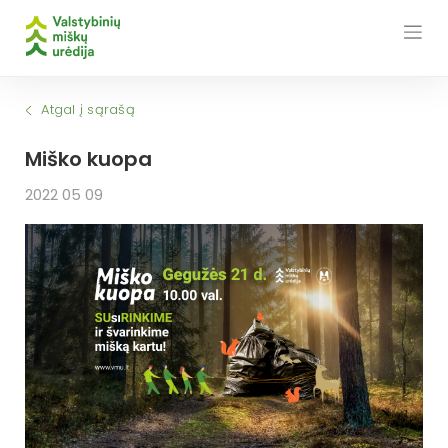
Skip
to
content
Atgal į sąrašą
Miško kuopa
2022 05 09