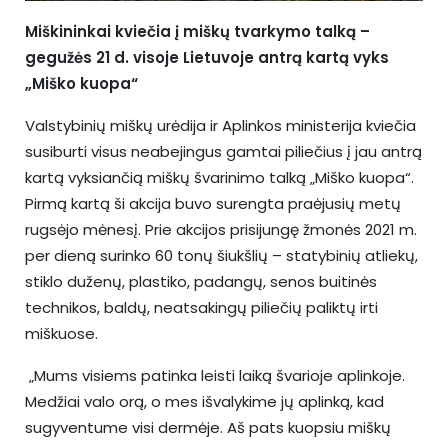
Miškininkai kviečia į miškų tvarkymo talką –
gegužės 21 d. visoje Lietuvoje antrą kartą vyks
„Miško kuopa“
Valstybinių miškų urėdija ir Aplinkos ministerija kviečia
susiburti visus neabejingus gamtai piliečius į jau antrą
kartą vyksiančią miškų švarinimo talką „Miško kuopa“.
Pirmą kartą ši akcija buvo surengta praėjusių metų
rugsėjo mėnesį. Prie akcijos prisijungę žmonės 2021 m.
per dieną surinko 60 tonų šiukšlių – statybinių atliekų,
stiklo duženų, plastiko, padangų, senos buitinės
technikos, baldų, neatsakingų piliečių paliktų irti
miškuose.
„Mums visiems patinka leisti laiką švarioje aplinkoje.
Medžiai valo orą, o mes išvalykime jų aplinką, kad
sugyventume visi dermėje. Aš pats kuopsiu miškų