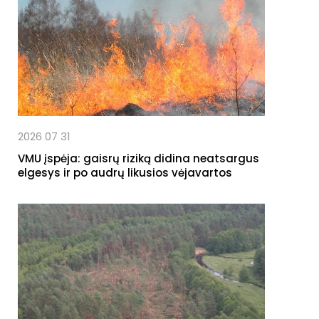
2026 07 31
VMU įspėja: gaisrų riziką didina neatsargus
elgesys ir po audrų likusios vėjavartos