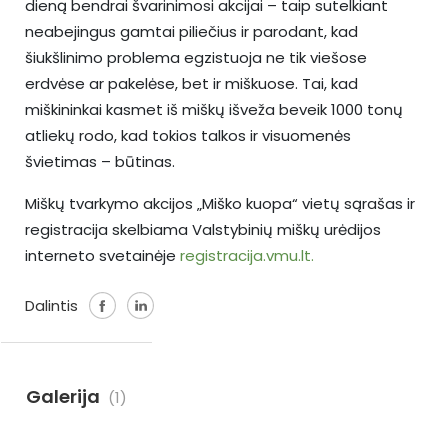
dieną bendrai švarinimosi akcijai – taip sutelkiant
neabejingus gamtai piliečius ir parodant, kad
šiukšlinimo problema egzistuoja ne tik viešose
erdvėse ar pakelėse, bet ir miškuose. Tai, kad
miškininkai kasmet iš miškų išveža beveik 1000 tonų
atliekų rodo, kad tokios talkos ir visuomenės
švietimas – būtinas.
Miškų tvarkymo akcijos „Miško kuopa“ vietų sąrašas ir
registracija skelbiama Valstybinių miškų urėdijos
interneto svetainėje
registracija.vmu.lt.
Dalintis
Galerija
(1)