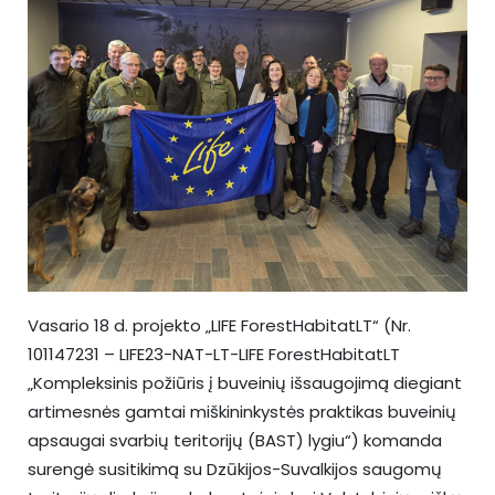
Vasario 18 d. projekto „LIFE ForestHabitatLT“ (Nr.
101147231 – LIFE23-NAT-LT-LIFE ForestHabitatLT
„Kompleksinis požiūris į buveinių išsaugojimą diegiant
artimesnės gamtai miškininkystės praktikas buveinių
apsaugai svarbių teritorijų (BAST) lygiu“) komanda
surengė susitikimą su Dzūkijos-Suvalkijos saugomų