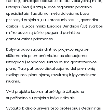
teritorijų direkcijos darbuotojais bei Valstybinių miškų
urėdijos (VMU) Kazlų Rūdos regioninio padalinio
specialistais. Susitikimo metu dalyviams buvo
pristatyti projekto „LIFE ForestHabitatLT“ įgyvendinti
darbai – Buktos miško Europos Bendrijos (EB) svarbos
miško buveinių būklei pagerinti parinktos
gamtotvarkos priemonės.
Dalyviai buvo supažindinti su projekto eiga bei
siūlomomis priemonėmis, kurias planuojama
integruoti į rengiamą Buktos miško gamtotvarkos
planą. Taip pat buvo diskutuojama dėl priemonių
tikslingumo, planuojamų rezultatų ir įgyvendinimo
niuansų.
VMU projekto koordinatorė Ugnė Užtupienė
supažindino su projekto idėja ir tikslais.
Vytauto Didžiojo universiteto profesorius Gediminas