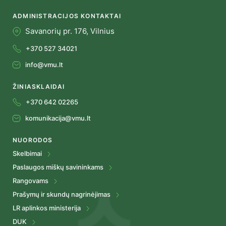
ADMINISTRACIJOS KONTAKTAI
Savanorių pr. 176, Vilnius
+370 527 34021
info@vmu.lt
ŽINIASKLAIDAI
+370 642 02265
komunikacija@vmu.lt
NUORODOS
Skelbimai
Paslaugos miškų savininkams
Rangovams
Prašymų ir skundų nagrinėjimas
LR aplinkos ministerija
DUK