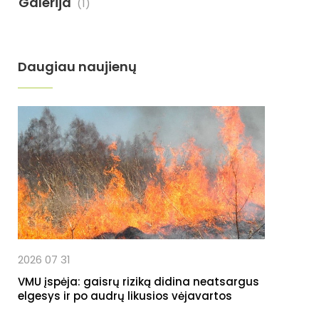
Galerija
(1)
Daugiau naujienų
2026 07 31
VMU įspėja: gaisrų riziką didina neatsargus
elgesys ir po audrų likusios vėjavartos