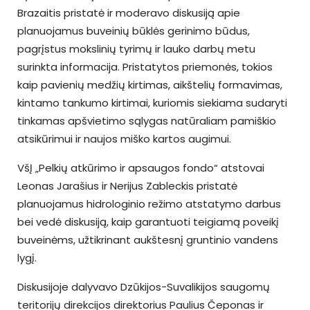
Brazaitis pristatė ir moderavo diskusiją apie
planuojamus buveinių būklės gerinimo būdus,
pagrįstus mokslinių tyrimų ir lauko darbų metu
surinkta informacija. Pristatytos priemonės, tokios
kaip pavienių medžių kirtimas, aikštelių formavimas,
kintamo tankumo kirtimai, kuriomis siekiama sudaryti
tinkamas apšvietimo sąlygas natūraliam pamiškio
atsikūrimui ir naujos miško kartos augimui.
VšĮ „Pelkių atkūrimo ir apsaugos fondo“ atstovai
Leonas Jarašius ir Nerijus Zableckis pristatė
planuojamus hidrologinio režimo atstatymo darbus
bei vedė diskusiją, kaip garantuoti teigiamą poveikį
buveinėms, užtikrinant aukštesnį gruntinio vandens
lygį.
Diskusijoje dalyvavo Dzūkijos-Suvalikijos saugomų
teritorijų direkcijos direktorius Paulius Čeponas ir