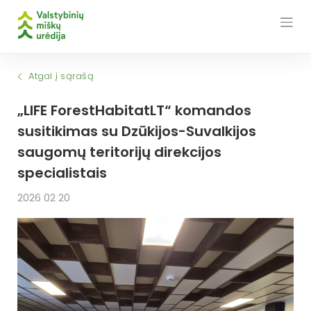
Skip
to
content
Atgal į sąrašą
„LIFE ForestHabitatLT“ komandos
susitikimas su Dzūkijos-Suvalkijos
saugomų teritorijų direkcijos
specialistais
2026 02 20