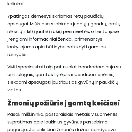
keliukai.
Ypatingas dėmesys skiriamas retų paukščių
apsaugai. Miškuose stebimos juodųjų gandrų, erelių
rėksnių ir kitų jautrių rūšių perimvietės, o teritorijose
įrengiami informaciniai ženklai, primenantys
lankytojams apie būtinybę netrikdyti gamtos
ramybės.
VMU specialistai taip pat nuolat bendradarbiauja su
ornitologais, gamtos tyrėjais ir bendruomenėmis,
siekdami apsaugoti jautriausias gyvūnų ir paukščių
vietas.
Žmonių požiūris į gamtą keičiasi
Pasak miškininko, pastaraisiais metais visuomenės
supratimas apie laukinius gyvūnus pastebimai
pagerėjo. Jei anksčiau žmonės dažnai bandydavo