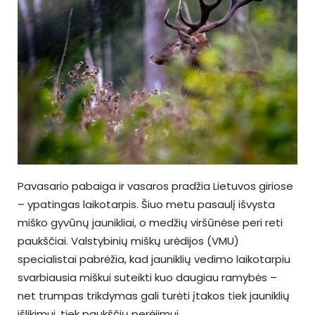
Pavasario pabaiga ir vasaros pradžia Lietuvos giriose
– ypatingas laikotarpis. Šiuo metu pasaulį išvysta
miško gyvūnų jaunikliai, o medžių viršūnėse peri reti
paukščiai. Valstybinių miškų urėdijos (VMU)
specialistai pabrėžia, kad jauniklių vedimo laikotarpiu
svarbiausia miškui suteikti kuo daugiau ramybės –
net trumpas trikdymas gali turėti įtakos tiek jauniklių
išlikimui, tiek paukščių perėjimui.