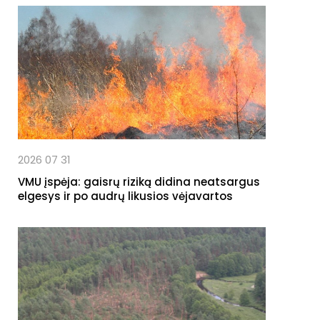
2026 07 31
VMU įspėja: gaisrų riziką didina neatsargus
elgesys ir po audrų likusios vėjavartos