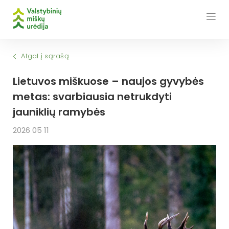
Skip
to
content
Atgal į sąrašą
Lietuvos miškuose – naujos gyvybės
metas: svarbiausia netrukdyti
jauniklių ramybės
2026 05 11