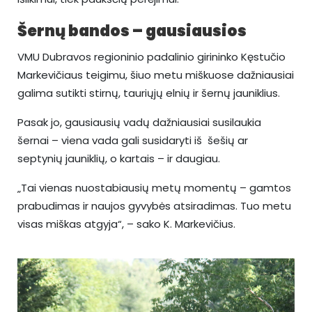
Šernų bandos – gausiausios
VMU Dubravos regioninio padalinio girininko Kęstučio
Markevičiaus teigimu, šiuo metu miškuose dažniausiai
galima sutikti stirnų, tauriųjų elnių ir šernų jauniklius.
Pasak jo, gausiausių vadų dažniausiai susilaukia
šernai – viena vada gali susidaryti iš šešių ar
septynių jauniklių, o kartais – ir daugiau.
„Tai vienas nuostabiausių metų momentų – gamtos
prabudimas ir naujos gyvybės atsiradimas. Tuo metu
visas miškas atgyja“, – sako K. Markevičius.