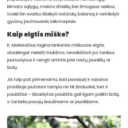
klimato sąlygų, maisto išteklių bei žmogaus veiklos,
todėl itin svarbu išlaikyti natūralų balansą ir netrikdyti
gyvūnų jautriausiais laikotarpiais.
Kaip elgtis miške?
K. Markevičius ragina lankantis miškuose elgtis
atsakingai: nekelti triukšmo, nevaikščioti po tankius
jaunuolynus ir vengti artintis prie rastų jauniklių ar
lizdų.
Jis taip pat primenama, kad pavasarį ir vasaros
pradžioje jautresni tampa ne tik žinduoliai, bet ir
paukščiai – išbaidytas paukštis gali ilgam palikti lizdą,
o tai kelia pavojų kiaušiniams ar jaunikliams.