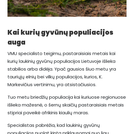
Kai kurių gyvūnų populiacijos
auga
VMU specialisto teigimu, pastaraisiais metais kai
kurių laukinių gyvūnų populiacijos Lietuvoje išlieka
stabilios arba didėja. Ypač gausios šiuo metu yra
tauriųjų elnių bei vilkų populiacijos, kurios, K.
Markevičius vertinimu, yra atsistačiusios.
Tuo metu briedžių populiacija kai kuriuose regionuose
išlieka mažesnė, o šernų skaičių pastaraisiais metais
stipriai paveikė afrikinis kiaulių maras.
Specialistas pabrėžia, kad laukinių gyvūnų
populiacijos nuolat kinta priklausomai nuo ligų,