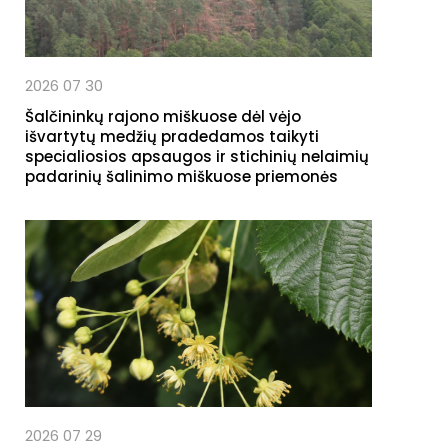
2026 07 30
Šalčininkų rajono miškuose dėl vėjo
išvartytų medžių pradedamos taikyti
specialiosios apsaugos ir stichinių nelaimių
padarinių šalinimo miškuose priemonės
2026 07 29