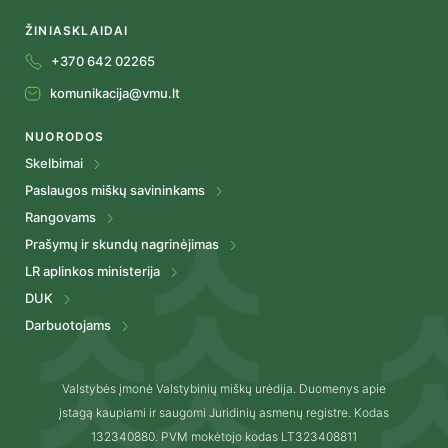
ŽINIASKLAIDAI
+370 642 02265
komunikacija@vmu.lt
NUORODOS
Skelbimai
Paslaugos miškų savininkams
Rangovams
Prašymų ir skundų nagrinėjimas
LR aplinkos ministerija
DUK
Darbuotojams
Valstybės įmonė Valstybinių miškų urėdija. Duomenys apie
įstagą kaupiami ir saugomi Juridinių asmenų registre. Kodas
132340880. PVM mokėtojo kodas LT323408811