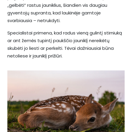
„gelbėti“ rastus jauniklius, šiandien vis daugiau
gyventojų supranta, kad laukinėje gamtoje
svarbiausia – netrukdyti.
Specialistai primena, kad radus vieną gulintį stirniuką
ar ant žemės tupintį paukščio jauniklį nereikėtų
skubėti jo liesti ar perkelti. Tėvai dažniausiai būna
netoliese ir jauniklį prižiūri.