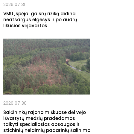
2026 07 31
VMU įspėja: gaisrų riziką didina
neatsargus elgesys ir po audrų
likusios vėjavartos
2026 07 30
Šalčininkų rajono miškuose dėl vėjo
išvartytų medžių pradedamos
taikyti specialiosios apsaugos ir
stichinių nelaimių padarinių šalinimo