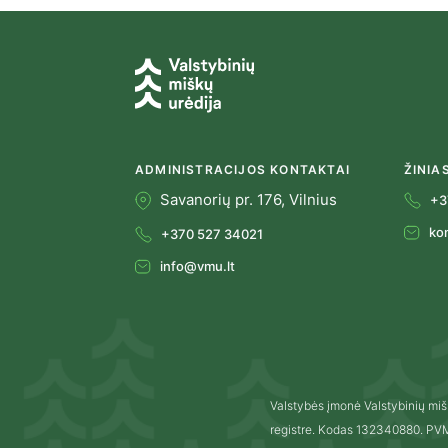
ADMINISTRACIJOS KONTAKTAI
ŽINIA
Savanorių pr. 176, Vilnius
+3
ko
+370 527 34021
info@vmu.lt
Valstybės įmonė Valstybinių miš
registre. Kodas 132340880. P