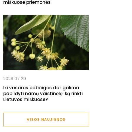
miškuose priemonės
2026 07 29
Iki vasaros pabaigos dar galima
papildyti namų vaistinėlę: ką rinkti
Lietuvos miškuose?
VISOS NAUJIENOS