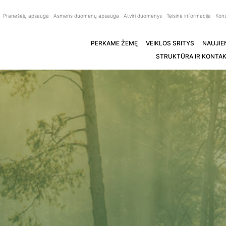
Pranešėjų apsauga
Asmens duomenų apsauga
Atviri duomenys
Teisinė informacija
Kons
PERKAME ŽEMĘ
VEIKLOS SRITYS
NAUJIE
STRUKTŪRA IR KONTAK