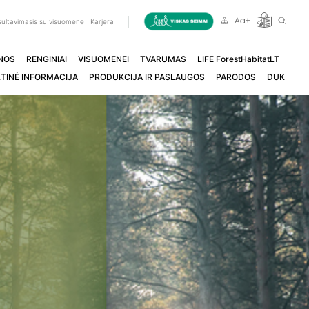
ultavimasis su visuomene
Karjera
NOS
RENGINIAI
VISUOMENEI
TVARUMAS
LIFE ForestHabitatLT
TINĖ INFORMACIJA
PRODUKCIJA IR PASLAUGOS
PARODOS
DUK