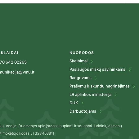
SKLAIDAI
NUORODOS
Skelbimai
70 642 02265
Paslaugos miškų savininkams
munikacija@vmu.lt
Rangovams
Prašymų ir skundų nagrinėjimas
LR aplinkos ministerija
DUK
Darbuotojams
kų urėdija. Duomenys apie įstagą kaupiami ir saugomi Juridinių asmenų
VM mokėtojo kodas LT323408811