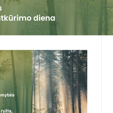
s
tkūrimo diena