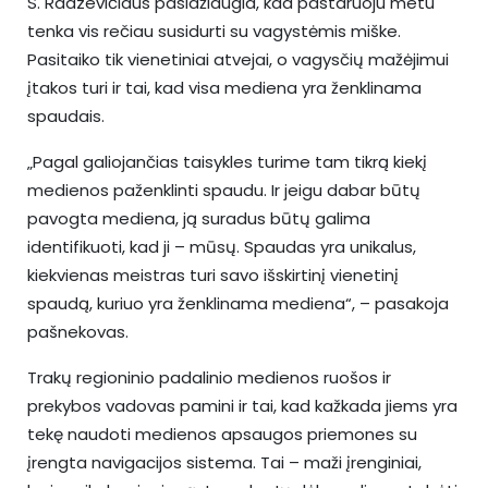
S. Radzevičiaus pasidžiaugia, kad pastaruoju metu
tenka vis rečiau susidurti su vagystėmis miške.
Pasitaiko tik vienetiniai atvejai, o vagysčių mažėjimui
įtakos turi ir tai, kad visa mediena yra ženklinama
spaudais.
„Pagal galiojančias taisykles turime tam tikrą kiekį
medienos paženklinti spaudu. Ir jeigu dabar būtų
pavogta mediena, ją suradus būtų galima
identifikuoti, kad ji – mūsų. Spaudas yra unikalus,
kiekvienas meistras turi savo išskirtinį vienetinį
spaudą, kuriuo yra ženklinama mediena“, – pasakoja
pašnekovas.
Trakų regioninio padalinio medienos ruošos ir
prekybos vadovas pamini ir tai, kad kažkada jiems yra
tekę naudoti medienos apsaugos priemones su
įrengta navigacijos sistema. Tai – maži įrenginiai,