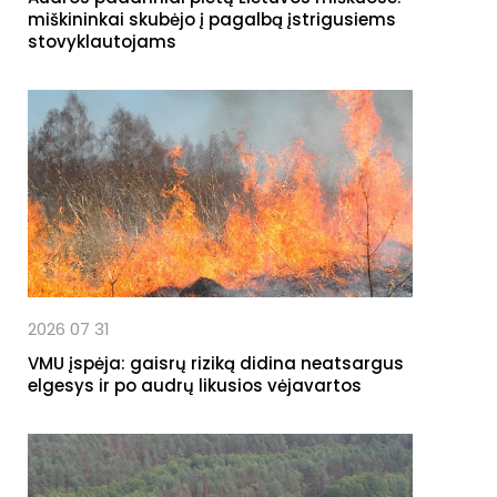
miškininkai skubėjo į pagalbą įstrigusiems
stovyklautojams
2026 07 31
VMU įspėja: gaisrų riziką didina neatsargus
elgesys ir po audrų likusios vėjavartos