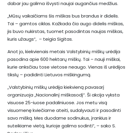
dabar jau galima išvysti naujai augančius medžius.
„Mūsų vaikaičiams šis miškas bus brandus ir didelis.
Tai – gamtos ciklas. Kažkada čia augo didelis miškas,
jis buvo nukirstas, tuomet pasodintas naujas miškas,
kuris užaugs“, – teigia Sigitas.
Anot jo, kiekvienais metais Valstybinių miškų urėdija
pasodina apie 600 hektarų miškų. Tai – nauji miškai,
kurie anksčiau tose vietose neaugo. Vienas iš urėdijos
tikslų – padidinti Lietuvos miškingumą.
„Valstybinių miškų urėdija kiekvieną pavasarį
organizuoja „Nacionalinį miškasodį“. Ši akcija vyksta
visuose 25-iuose padaliniuose. Jos metu visą
visuomenę kviečiame ateiti, sudalyvauti ir pasodinti
savo mišką. Mes duodame sodinukus, įrankius ir
suteikiame vietą, kurioje galima sodinti“, – sako S.