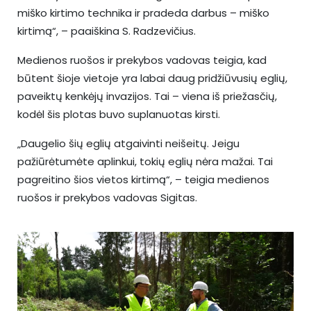
miško kirtimo technika ir pradeda darbus – miško
kirtimą“, – paaiškina S. Radzevičius.
Medienos ruošos ir prekybos vadovas teigia, kad
būtent šioje vietoje yra labai daug pridžiūvusių eglių,
paveiktų kenkėjų invazijos. Tai – viena iš priežasčių,
kodėl šis plotas buvo suplanuotas kirsti.
„Daugelio šių eglių atgaivinti neišeitų. Jeigu
pažiūrėtumėte aplinkui, tokių eglių nėra mažai. Tai
pagreitino šios vietos kirtimą“, – teigia medienos
ruošos ir prekybos vadovas Sigitas.