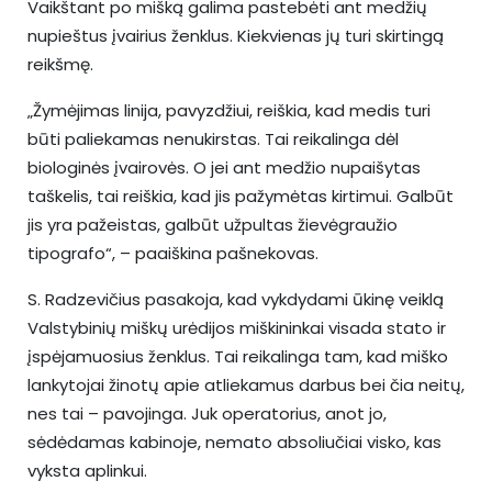
Vaikštant po mišką galima pastebėti ant medžių
nupieštus įvairius ženklus. Kiekvienas jų turi skirtingą
reikšmę.
„Žymėjimas linija, pavyzdžiui, reiškia, kad medis turi
būti paliekamas nenukirstas. Tai reikalinga dėl
biologinės įvairovės. O jei ant medžio nupaišytas
taškelis, tai reiškia, kad jis pažymėtas kirtimui. Galbūt
jis yra pažeistas, galbūt užpultas žievėgraužio
tipografo“, – paaiškina pašnekovas.
S. Radzevičius pasakoja, kad vykdydami ūkinę veiklą
Valstybinių miškų urėdijos miškininkai visada stato ir
įspėjamuosius ženklus. Tai reikalinga tam, kad miško
lankytojai žinotų apie atliekamus darbus bei čia neitų,
nes tai – pavojinga. Juk operatorius, anot jo,
sėdėdamas kabinoje, nemato absoliučiai visko, kas
vyksta aplinkui.