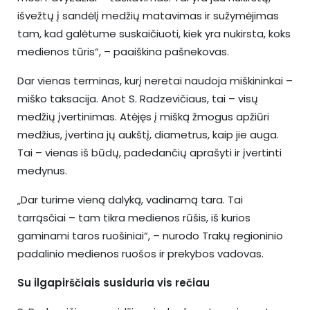
išvežtų į sandėlį medžių matavimas ir sužymėjimas
tam, kad galėtume suskaičiuoti, kiek yra nukirsta, koks
medienos tūris“, – paaiškina pašnekovas.
Dar vienas terminas, kurį neretai naudoja miškininkai –
miško taksacija. Anot S. Radzevičiaus, tai – visų
medžių įvertinimas. Atėjęs į mišką žmogus apžiūri
medžius, įvertina jų aukštį, diametrus, kaip jie auga.
Tai – vienas iš būdų, padedančių aprašyti ir įvertinti
medynus.
„Dar turime vieną dalyką, vadinamą tara. Tai
tarrąsčiai – tam tikra medienos rūšis, iš kurios
gaminami taros ruošiniai“, – nurodo Trakų regioninio
padalinio medienos ruošos ir prekybos vadovas.
Su ilgapirščiais susiduria vis rečiau