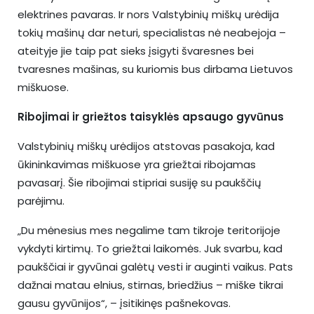
elektrines pavaras. Ir nors Valstybinių miškų urėdija
tokių mašinų dar neturi, specialistas nė neabejoja –
ateityje jie taip pat sieks įsigyti švaresnes bei
tvaresnes mašinas, su kuriomis bus dirbama Lietuvos
miškuose.
Ribojimai ir griežtos taisyklės apsaugo gyvūnus
Valstybinių miškų urėdijos atstovas pasakoja, kad
ūkininkavimas miškuose yra griežtai ribojamas
pavasarį. Šie ribojimai stipriai susiję su paukščių
parėjimu.
„Du mėnesius mes negalime tam tikroje teritorijoje
vykdyti kirtimų. To griežtai laikomės. Juk svarbu, kad
paukščiai ir gyvūnai galėtų vesti ir auginti vaikus. Pats
dažnai matau elnius, stirnas, briedžius – miške tikrai
gausu gyvūnijos“, – įsitikinęs pašnekovas.