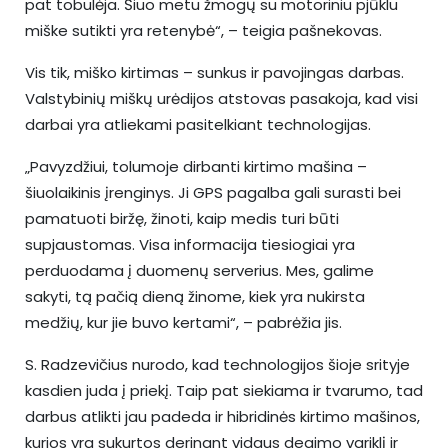
pat tobulėja. Šiuo metu žmogų su motoriniu pjūklu
miške sutikti yra retenybė“, – teigia pašnekovas.
Vis tik, miško kirtimas – sunkus ir pavojingas darbas.
Valstybinių miškų urėdijos atstovas pasakoja, kad visi
darbai yra atliekami pasitelkiant technologijas.
„Pavyzdžiui, tolumoje dirbanti kirtimo mašina –
šiuolaikinis įrenginys. Ji GPS pagalba gali surasti bei
pamatuoti biržę, žinoti, kaip medis turi būti
supjaustomas. Visa informacija tiesiogiai yra
perduodama į duomenų serverius. Mes, galime
sakyti, tą pačią dieną žinome, kiek yra nukirsta
medžių, kur jie buvo kertami“, – pabrėžia jis.
S. Radzevičius nurodo, kad technologijos šioje srityje
kasdien juda į priekį. Taip pat siekiama ir tvarumo, tad
darbus atlikti jau padeda ir hibridinės kirtimo mašinos,
kurios yra sukurtos derinant vidaus degimo variklį ir