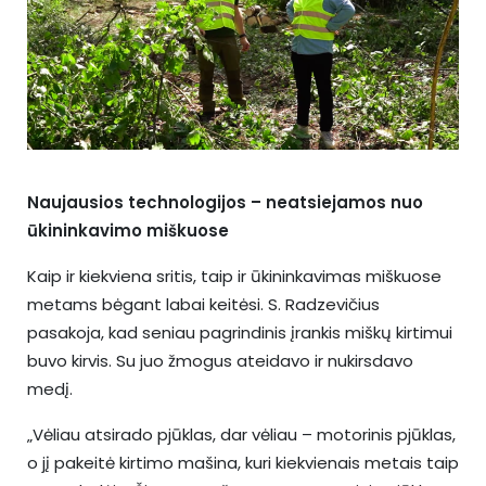
Naujausios technologijos – neatsiejamos nuo
ūkininkavimo miškuose
Kaip ir kiekviena sritis, taip ir ūkininkavimas miškuose
metams bėgant labai keitėsi. S. Radzevičius
pasakoja, kad seniau pagrindinis įrankis miškų kirtimui
buvo kirvis. Su juo žmogus ateidavo ir nukirsdavo
medį.
„Vėliau atsirado pjūklas, dar vėliau – motorinis pjūklas,
o jį pakeitė kirtimo mašina, kuri kiekvienais metais taip