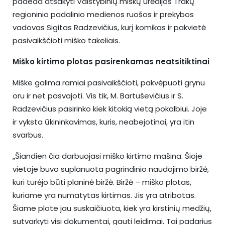
padeda atsakyti Valstybinių miškų urėdijos Trakų
regioninio padalinio medienos ruošos ir prekybos
vadovas Sigitas Radzevičius, kurį komikas ir pakvietė
pasivaikščioti miško takeliais.
Miško kirtimo plotas pasirenkamas neatsitiktinai
Miške galima ramiai pasivaikščioti, pakvėpuoti grynu
oru ir net pasvajoti. Vis tik, M. Bartuševičius ir S.
Radzevičius pasirinko kiek kitokią vietą pokalbiui. Joje
ir vyksta ūkininkavimas, kuris, neabejotinai, yra itin
svarbus.
„Šiandien čia darbuojasi miško kirtimo mašina. Šioje
vietoje buvo suplanuota pagrindinio naudojimo biržė,
kuri turėjo būti planinė biržė. Biržė – miško plotas,
kuriame yra numatytas kirtimas. Jis yra atribotas.
Šiame plote jau suskaičiuota, kiek yra kirstinių medžių,
sutvarkyti visi dokumentai, gauti leidimai. Tai padarius