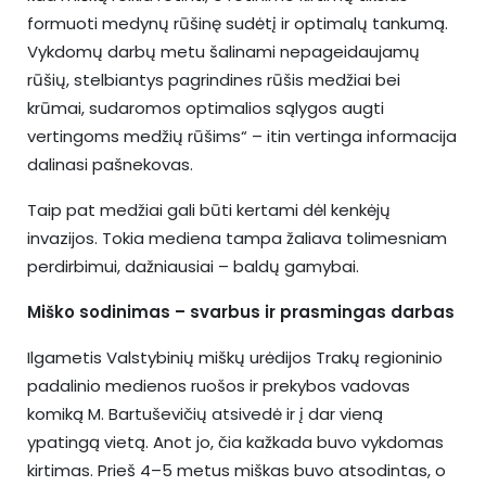
formuoti medynų rūšinę sudėtį ir optimalų tankumą.
Vykdomų darbų metu šalinami nepageidaujamų
rūšių, stelbiantys pagrindines rūšis medžiai bei
krūmai, sudaromos optimalios sąlygos augti
vertingoms medžių rūšims“ – itin vertinga informacija
dalinasi pašnekovas.
Taip pat medžiai gali būti kertami dėl kenkėjų
invazijos. Tokia mediena tampa žaliava tolimesniam
perdirbimui, dažniausiai – baldų gamybai.
Miško sodinimas – svarbus ir prasmingas darbas
Ilgametis Valstybinių miškų urėdijos Trakų regioninio
padalinio medienos ruošos ir prekybos vadovas
komiką M. Bartuševičių atsivedė ir į dar vieną
ypatingą vietą. Anot jo, čia kažkada buvo vykdomas
kirtimas. Prieš 4–5 metus miškas buvo atsodintas, o