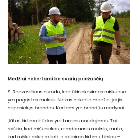
Medžiai nekertami be svarių priežasčių
S. Radzevičiaus nurodo, kad ūkininkavimas miškuose
yra pagrįstas mokslu. Niekas nekerta medžio, jei jis
nepasiekęs brandos. Kertami yra brandūs medynai.
„Kitas kirtimo būdas yra tarpinis naudojimas. Tai
reiškia, kad miškininkas, remdamasis mokslu, mato,
kad mišką reikia retinti, o retinimo kirtimų tikslas –