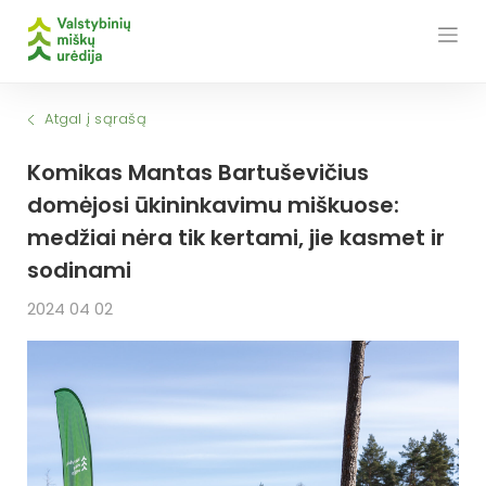
Skip
to
content
Atgal į sąrašą
Komikas Mantas Bartuševičius
domėjosi ūkininkavimu miškuose:
medžiai nėra tik kertami, jie kasmet ir
sodinami
2024 04 02