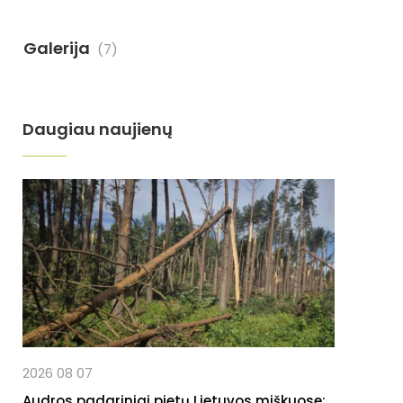
Galerija
(7)
Daugiau naujienų
2026 08 07
Audros padariniai pietų Lietuvos miškuose: