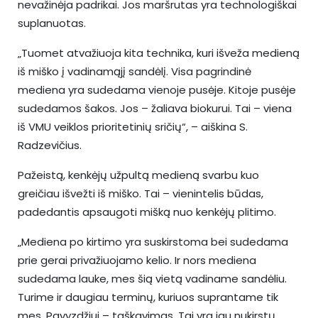
nevažinėja padrikai. Jos maršrutas yra technologiškai
suplanuotas.
„Tuomet atvažiuoja kita technika, kuri išveža medieną
iš miško į vadinamąjį sandėlį. Visa pagrindinė
mediena yra sudedama vienoje pusėje. Kitoje pusėje
sudedamos šakos. Jos – žaliava biokurui. Tai – viena
iš VMU veiklos prioritetinių sričių“, – aiškina S.
Radzevičius.
Pažeistą, kenkėjų užpultą medieną svarbu kuo
greičiau išvežti iš miško. Tai – vienintelis būdas,
padedantis apsaugoti mišką nuo kenkėjų plitimo.
„Mediena po kirtimo yra suskirstoma bei sudedama
prie gerai privažiuojamo kelio. Ir nors mediena
sudedama lauke, mes šią vietą vadiname sandėliu.
Turime ir daugiau terminų, kuriuos suprantame tik
mes. Pavyzdžiui – taškavimas. Tai yra jau nukirstų,