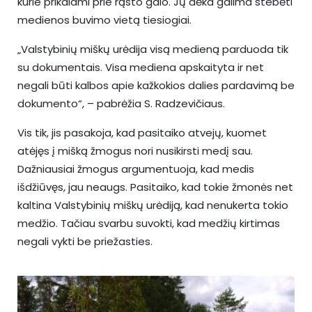
kurie prikalami prie rąsto galo. Jų dėka galima stebėti
medienos buvimo vietą tiesiogiai.
„Valstybinių miškų urėdija visą medieną parduoda tik
su dokumentais. Visa mediena apskaityta ir net
negali būti kalbos apie kažkokios dalies pardavimą be
dokumento“, – pabrėžia S. Radzevičiaus.
Vis tik, jis pasakoja, kad pasitaiko atvejų, kuomet
atėjęs į mišką žmogus nori nusikirsti medį sau.
Dažniausiai žmogus argumentuoja, kad medis
išdžiūvęs, jau neaugs. Pasitaiko, kad tokie žmonės net
kaltina Valstybinių miškų urėdiją, kad nenukerta tokio
medžio. Tačiau svarbu suvokti, kad medžių kirtimas
negali vykti be priežasties.