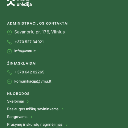
ADMINISTRACIJOS KONTAKTAI
Savanorių pr. 176, Vilnius
+370 527 34021
info@vmu.lt
ŽINIASKLAIDAI
+370 642 02265
komunikacija@vmu.lt
NUORODOS
Skelbimai
Paslaugos miškų savininkams
Rangovams
Prašymų ir skundų nagrinėjimas