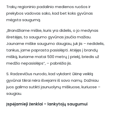
Trakų regioninio padalinio medienos ruošos ir
prekybos vadovas sako, kad bet koks gyvūnas
mėgsta saugumą.
„Brandžiame miške, kuris yra didelis, o jo medynas
išretėjęs, to saugumo gyvūnas jaučia mažiau.
Jauname miške saugumo daugiau, juk jis – nedidelis,
tankus, jame paprasta pasislėpti. Atėjęs į brandų
mišką, kuriame matai 500 metrų į priekį, briedis už
medžio nepasislėps“, – pabrėžia jis.
S. Radzevičius nurodo, kad vykdant ūkinę veiklą
gyvūnai tikrai nėra išvejami iš savo namų. Dažniau
juos galima sutikti jaunuolynų miškuose, kuriuose –
saugiau.
Įspėjamieji ženklai – lankytojų saugumui