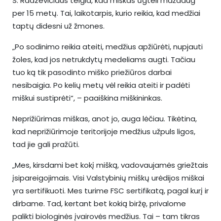
S. Radzevičiaus teigia, kad miškas ūgteli maždaug
per 15 metų. Tai, laikotarpis, kurio reikia, kad medžiai
taptų didesni už žmones.
„Po sodinimo reikia ateiti, medžius apžiūrėti, nupjauti
žoles, kad jos netrukdytų medeliams augti. Tačiau
tuo ką tik pasodinto miško priežiūros darbai
nesibaigia. Po kelių metų vėl reikia ateiti ir padėti
miškui sustiprėti“, – paaiškina miškininkas.
Neprižiūrimas miškas, anot jo, auga lėčiau. Tikėtina,
kad neprižiūrimoje teritorijoje medžius užpuls ligos,
tad jie gali pražūti.
„Mes, kirsdami bet kokį mišką, vadovaujamės griežtais
įsipareigojimais. Visi Valstybinių miškų urėdijos miškai
yra sertifikuoti. Mes turime FSC sertifikatą, pagal kurį ir
dirbame. Tad, kertant bet kokią biržę, privalome
palikti biologinės įvairovės medžius. Tai – tam tikras