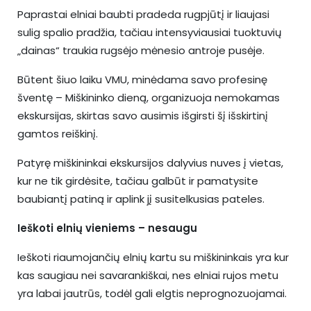
Paprastai elniai baubti pradeda rugpjūtį ir liaujasi
sulig spalio pradžia, tačiau intensyviausiai tuoktuvių
„dainas“ traukia rugsėjo mėnesio antroje pusėje.
Būtent šiuo laiku VMU, minėdama savo profesinę
šventę – Miškininko dieną, organizuoja nemokamas
ekskursijas, skirtas savo ausimis išgirsti šį išskirtinį
gamtos reiškinį.
Patyrę miškininkai ekskursijos dalyvius nuves į vietas,
kur ne tik girdėsite, tačiau galbūt ir pamatysite
baubiantį patiną ir aplink jį susitelkusias pateles.
Ieškoti elnių vieniems – nesaugu
Ieškoti riaumojančių elnių kartu su miškininkais yra kur
kas saugiau nei savarankiškai, nes elniai rujos metu
yra labai jautrūs, todėl gali elgtis neprognozuojamai.