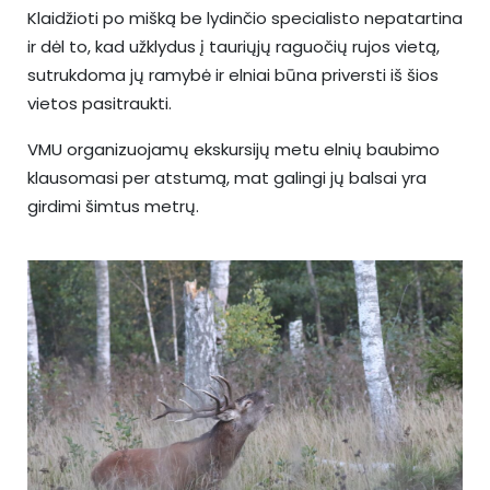
Klaidžioti po mišką be lydinčio specialisto nepatartina
ir dėl to, kad užklydus į tauriųjų raguočių rujos vietą,
sutrukdoma jų ramybė ir elniai būna priversti iš šios
vietos pasitraukti.
VMU organizuojamų ekskursijų metu elnių baubimo
klausomasi per atstumą, mat galingi jų balsai yra
girdimi šimtus metrų.