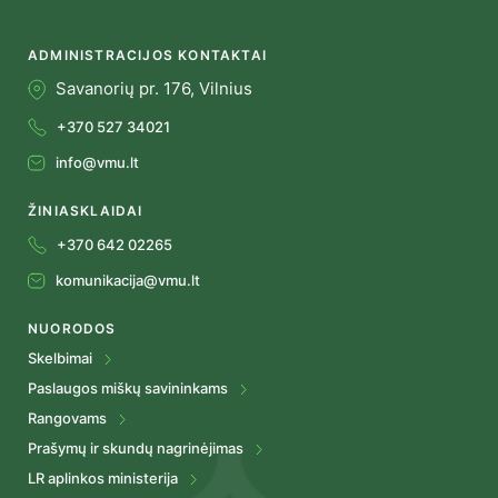
ADMINISTRACIJOS KONTAKTAI
Savanorių pr. 176, Vilnius
+370 527 34021
info@vmu.lt
ŽINIASKLAIDAI
+370 642 02265
komunikacija@vmu.lt
NUORODOS
Skelbimai
Paslaugos miškų savininkams
Rangovams
Prašymų ir skundų nagrinėjimas
LR aplinkos ministerija