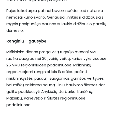
Rujos laikotarpiu patinai beveik neėda, tad netenka
nemažai kūno svorio. Geriausiai įmitęs ir didžiausiais
ragais pasipuošęs patinas sulaukia didžiausio patelių
dėmesio.
Renginių – gausybė
Miškininko dienos proga visą rugsėjo mėnesį VMI
ruošia daugiau nei 30 įvairių veiklų, kurios vyks visuose
25 VMU regioniniuose padaliniuose. Miškininkų
organizuojami renginiai leis iš arčiau pažinti
miškininkystės pasaulį, saugomas gamtos vertybes
bei miškų teikiamą naudą. Elnių baubimo šiemet dar
galite pasiklausyti Anykščių, Jurbarko, Kuršėnų,
Mažeikių, Panevėžio ir Šilutės regioniniuose
padaliniuose.