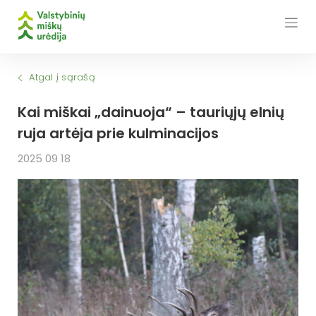
Skip
to
content
Atgal į sąrašą
Kai miškai „dainuoja“ – tauriųjų elnių
ruja artėja prie kulminacijos
2025 09 18