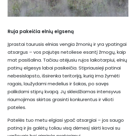
Ruja pakeičia elnių elgseną
Įprastai taurusis elnias vengia žmonių ir yra ypatingai
atsargus – vos pajutęs netoliese esantį žmogų, kaip
mat pasišalina. Tačiau atėjusiu rujos laikotarpiui, elnių
patinų elgesys labai pasikeičia. Stipriausieji patinai
nebesislapsto, išsirenka teritoriją, kurią ima žymėti
ragais, laužydami medelius ir šakas, po savęs
palikdami stiprų kvapą. Jų skleidžiamas intensyvus
riaumojimas skirtas grasinti konkurentus ir vilioti
pateles.
Patelės tuo metu elgiasi ypač atsargiai – jos saugo
patiną ir jis galėtų toliau visą dėmesį skirti kovai su
varžovais bei giminės pratęsimui.