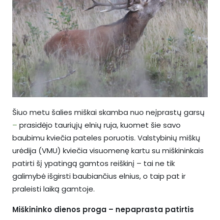
Šiuo metu šalies miškai skamba nuo neįprastų garsų
–
prasidėjo tauriųjų elnių ruja, kuomet šie savo
baubimu kviečia pateles poruotis. Valstybinių miškų
urėdija (VMU) kviečia visuomenę kartu su miškininkais
patirti šį ypatingą gamtos reiškinį – tai ne tik
galimybė išgirsti baubiančius elnius, o taip pat ir
praleisti laiką gamtoje.
Miškininko dienos proga – nepaprasta patirtis