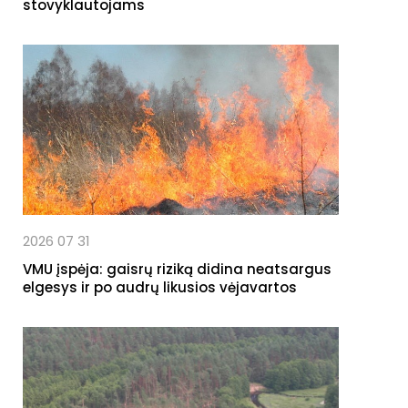
stovyklautojams
2026 07 31
VMU įspėja: gaisrų riziką didina neatsargus
elgesys ir po audrų likusios vėjavartos