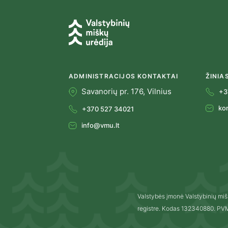
ADMINISTRACIJOS KONTAKTAI
ŽINIA
Savanorių pr. 176, Vilnius
+3
ko
+370 527 34021
info@vmu.lt
Valstybės įmonė Valstybinių miš
registre. Kodas 132340880. P