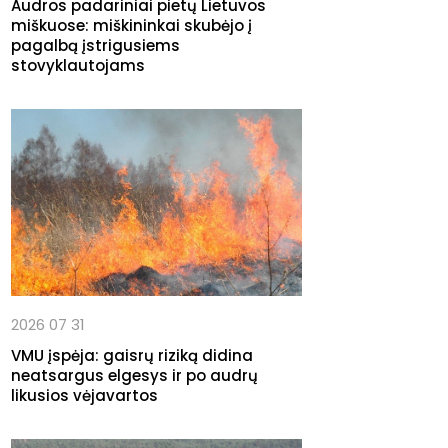
Audros padariniai pietų Lietuvos
miškuose: miškininkai skubėjo į
pagalbą įstrigusiems
stovyklautojams
2026 07 31
VMU įspėja: gaisrų riziką didina
neatsargus elgesys ir po audrų
likusios vėjavartos