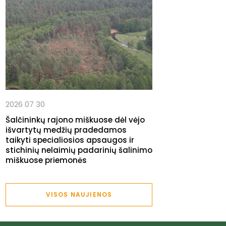
2026 07 30
Šalčininkų rajono miškuose dėl vėjo
išvartytų medžių pradedamos
taikyti specialiosios apsaugos ir
stichinių nelaimių padarinių šalinimo
miškuose priemonės
VISOS NAUJIENOS