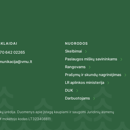
SKLAIDAI
NUORODOS
Skelbimai
70 642 02265
Paslaugos miškų savininkams
munikacija@vmu.lt
Rangovams
Prašymų ir skundų nagrinėjimas
LR aplinkos ministerija
DUK
Darbuotojams
kų urėdija. Duomenys apie įstagą kaupiami ir saugomi Juridinių asmenų
VM mokėtojo kodas LT323408811