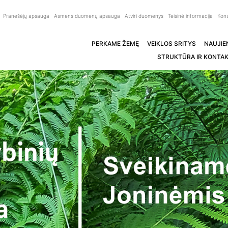
Pranešėjų apsauga
Asmens duomenų apsauga
Atviri duomenys
Teisinė informacija
Kons
PERKAME ŽEMĘ
VEIKLOS SRITYS
NAUJIE
STRUKTŪRA IR KONTAK