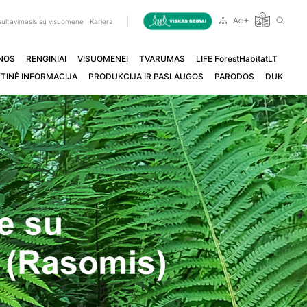
ultavimasis su visuomene
Karjera
NOS
RENGINIAI
VISUOMENEI
TVARUMAS
LIFE ForestHabitatLT
TINĖ INFORMACIJA
PRODUKCIJA IR PASLAUGOS
PARODOS
DUK