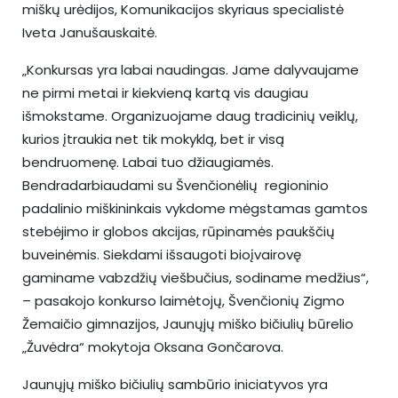
miškų urėdijos, Komunikacijos skyriaus specialistė
Iveta Janušauskaitė.
„Konkursas yra labai naudingas. Jame dalyvaujame
ne pirmi metai ir kiekvieną kartą vis daugiau
išmokstame. Organizuojame daug tradicinių veiklų,
kurios įtraukia net tik mokyklą, bet ir visą
bendruomenę. Labai tuo džiaugiamės.
Bendradarbiaudami su Švenčionėlių regioninio
padalinio miškininkais vykdome mėgstamas gamtos
stebėjimo ir globos akcijas, rūpinamės paukščių
buveinėmis. Siekdami išsaugoti bioįvairovę
gaminame vabzdžių viešbučius, sodiname medžius“,
– pasakojo konkurso laimėtojų, Švenčionių Zigmo
Žemaičio gimnazijos, Jaunųjų miško bičiulių būrelio
„Žuvėdra“ mokytoja Oksana Gončarova.
Jaunųjų miško bičiulių sambūrio iniciatyvos yra