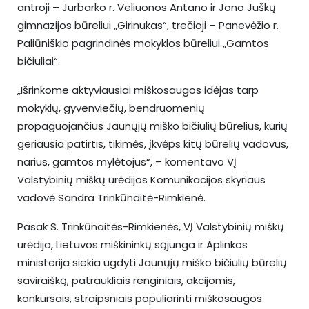
antroji – Jurbarko r. Veliuonos Antano ir Jono Juškų
gimnazijos būreliui „Girinukas“, trečioji – Panevėžio r.
Paliūniškio pagrindinės mokyklos būreliui „Gamtos
bičiuliai“.
„Išrinkome aktyviausiai miškosaugos idėjas tarp
mokyklų, gyvenviečių, bendruomenių
propaguojančius Jaunųjų miško bičiulių būrelius, kurių
geriausia patirtis, tikimės, įkvėps kitų būrelių vadovus,
narius, gamtos mylėtojus“, – komentavo VĮ
Valstybinių miškų urėdijos Komunikacijos skyriaus
vadovė Sandra Trinkūnaitė-Rimkienė.
Pasak S. Trinkūnaitės-Rimkienės, VĮ Valstybinių miškų
urėdija, Lietuvos miškininkų sąjunga ir Aplinkos
ministerija siekia ugdyti Jaunųjų miško bičiulių būrelių
saviraišką, patraukliais renginiais, akcijomis,
konkursais, straipsniais populiarinti miškosaugos