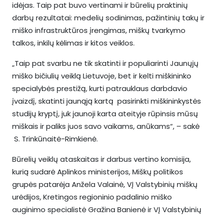
idėjas. Taip pat buvo vertinami ir būrelių praktinių
darbų rezultatai: medelių sodinimas, pažintinių takų ir
miško infrastruktūros įrengimas, miškų tvarkymo
talkos, inkilų kėlimas ir kitos veiklos.
„Taip pat svarbu ne tik skatinti ir populiarinti Jaunųjų
miško bičiulių veiklą Lietuvoje, bet ir kelti miškininko
specialybės prestižą, kurti patrauklaus darbdavio
įvaizdį, skatinti jaunąją kartą pasirinkti miškininkystės
studijų kryptį, juk jaunoji karta ateityje rūpinsis mūsų
miškais ir paliks juos savo vaikams, anūkams“, – sakė
S. Trinkūnaitė-Rimkienė.
Būrelių veiklų ataskaitas ir darbus vertino komisija,
kurią sudarė Aplinkos ministerijos, Miškų politikos
grupės patarėja Anžela Valainė, VĮ Valstybinių miškų
urėdijos, Kretingos regioninio padalinio miško
auginimo specialistė Gražina Banienė ir VĮ Valstybinių