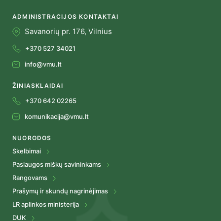
ADMINISTRACIJOS KONTAKTAI
Savanorių pr. 176, Vilnius
+370 527 34021
info@vmu.lt
ŽINIASKLAIDAI
+370 642 02265
komunikacija@vmu.lt
NUORODOS
Skelbimai
Paslaugos miškų savininkams
Rangovams
Prašymų ir skundų nagrinėjimas
LR aplinkos ministerija
DUK