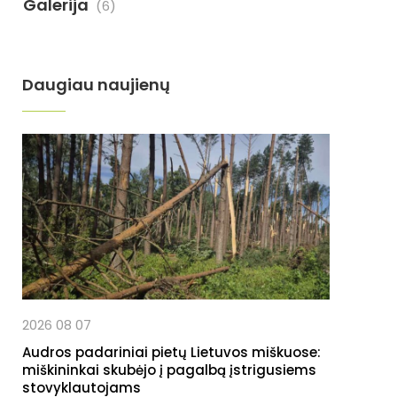
Galerija
(6)
Daugiau naujienų
2026 08 07
Audros padariniai pietų Lietuvos miškuose:
miškininkai skubėjo į pagalbą įstrigusiems
stovyklautojams