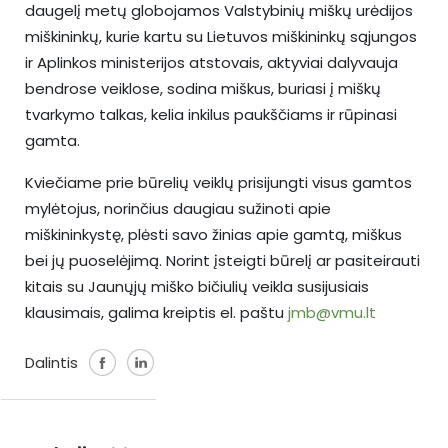
daugelį metų globojamos Valstybinių miškų urėdijos
miškininkų, kurie kartu su Lietuvos miškininkų sąjungos
ir Aplinkos ministerijos atstovais, aktyviai dalyvauja
bendrose veiklose, sodina miškus, buriasi į miškų
tvarkymo talkas, kelia inkilus paukščiams ir rūpinasi
gamta.
Kviečiame prie būrelių veiklų prisijungti visus gamtos
mylėtojus, norinčius daugiau sužinoti apie
miškininkystę, plėsti savo žinias apie gamtą, miškus
bei jų puoselėjimą. Norint įsteigti būrelį ar pasiteirauti
kitais su Jaunųjų miško bičiulių veikla susijusiais
klausimais, galima kreiptis el. paštu
jmb@vmu.lt
Dalintis