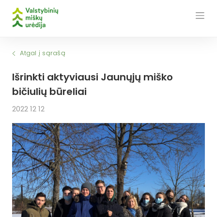
Skip
to
content
Atgal į sąrašą
Išrinkti aktyviausi Jaunųjų miško
bičiulių būreliai
2022 12 12