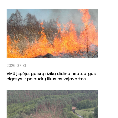
2026 07 31
VMU įspėja: gaisrų riziką didina neatsargus
elgesys ir po audrų likusios vėjavartos