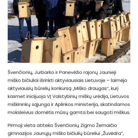
Švenčionių, Jurbarko ir Panevėžio rajonų Jaunieji
miško bičiuliai išrinkti aktyviausiais Lietuvoje – laimėjo
aktyviausių būrelių konkursą „Miško draugas“, kurį
kasmet inicijuoja VĮ Valstybinių miškų urėdija, Lietuvos
miškininkų sąjunga ir Aplinkos ministerija, skatindamos
moksleivius domėtis mūsų gamta bei saugoti miškus.
Pirmoji vieta atiteko Švenčionių Zigmo Žemaičio
gimnazijos Jaunųjų miško bičiulių būreliui „Žuvėdra“,