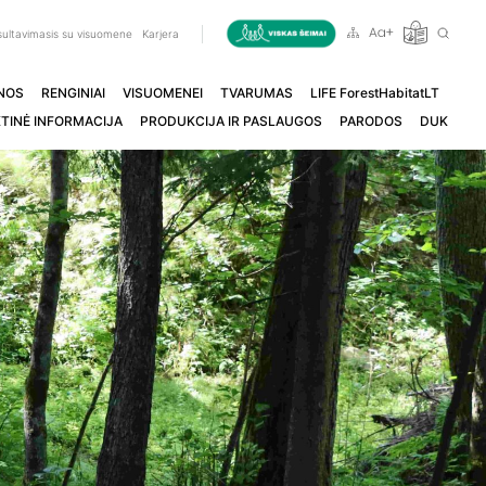
ultavimasis su visuomene
Karjera
NOS
RENGINIAI
VISUOMENEI
TVARUMAS
LIFE ForestHabitatLT
TINĖ INFORMACIJA
PRODUKCIJA IR PASLAUGOS
PARODOS
DUK