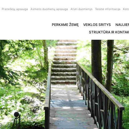
Pranešėjų apsauga
Asmens duomenų apsauga
Atviri duomenys
Teisinė informacija
Kons
PERKAME ŽEMĘ
VEIKLOS SRITYS
NAUJIE
STRUKTŪRA IR KONTAK