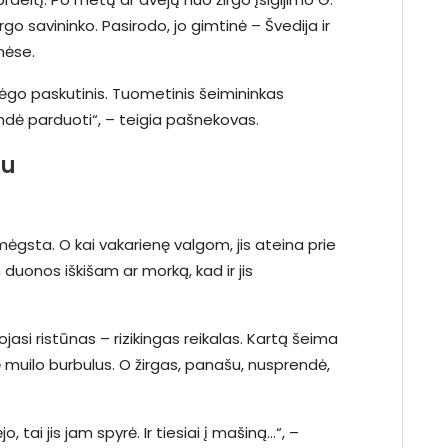
go savininko. Pasirodo, jo gimtinė – Švedija ir
nėse.
ėgo paskutinis. Tuometinis šeimininkas
endė parduoti“, – teigia pašnekovas.
iu
mėgsta. O kai vakarienę valgom, jis ateina prie
 duonos iškišam ar morką, kad ir jis
jasi ristūnas – rizikingas reikalas. Kartą šeima
ė muilo burbulus. O žirgas, panašu, nusprendė,
 tai jis jam spyrė. Ir tiesiai į mašiną…“, –