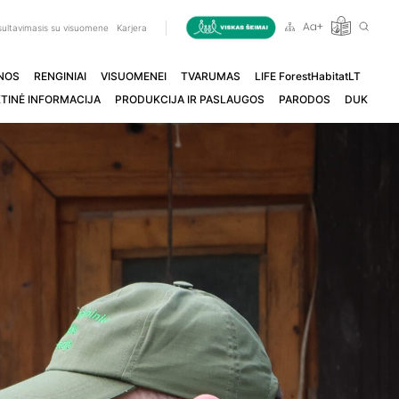
ultavimasis su visuomene
Karjera
NOS
RENGINIAI
VISUOMENEI
TVARUMAS
LIFE ForestHabitatLT
TINĖ INFORMACIJA
PRODUKCIJA IR PASLAUGOS
PARODOS
DUK