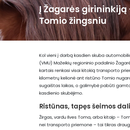
Į Žagarės girininkiją
Tomio žingsniu
Kol vieni į darbą kasdien skuba automobilia
(VMU) Mažeikių regioninio padalinio Žagarės
kartais renkasi visai kitokią transporto pri
kilometrų kelionė ant ristūno Tomio nugaros
sugaištas laikas, o galimybė pabūti gamto
kasdienio skubėjimo.
Ristūnas, tapęs šeimos dal
Žirgas, vardu Ilves Toma, arba kitaip – T
nei transporto priemone – tai tikras draugas