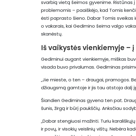
svarbią vietą šeimos gyvenime. Ristūnas į
problemomis – paaiškėjo, kad Tomis kenčia 
ėsti paprasto šieno. Dabar Tomis sveikas ir
o vakarais, kai Gedimino šeima valgo vak
skanėstų.
Iš vaikystės vienkiemyje – 
Gediminui augant vienkiemyje, miškas buvo 
visada buvo privalumas. Gediminas prisime
„Jie mieste, o ten – draugai, pramogos. Bet
džiaugsmą gamtoje ir jis tau atstoja dalį 
Šiandien Gediminas gyvena ten pat. Drauge
šunis, žirgą ir būrį paukščių. Anksčiau sod
„Dabar stengiuosi mažinti. Turiu karališkųjų
ir povų, ir visokių veislinių vištų. Nebėra k