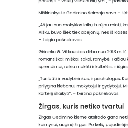
paruošti – veiklų visokiausių yra“, – pasako
Miškininkystė Gedimino šeimoje sava – tėti
„Aš jau nuo mokyklos laikų turėjau mintį, k
Aišku, buvo šiek tiek abejonių, nes iš klasė
– teigia pašnekovas.
Girininku G. Vitkauskas dirba nuo 2013 m. I
romantiškai: miškai, takai, ramybė. Tačiau 
sprendimai, reikia mokėti ir kalbėtis, ir išgirst
„Turi būti ir vadybininkas, ir psichologas. 
prilygina klebonui, mokytojui ir gydytojui. Mi
kartelę išlaikyti“, – tvirtina pašnekovas.
Žirgas, kuris netiko tvartui
Žirgas Gedimino kieme atsirado gana netikė
kaimynai, auginę žirgus. Po kelių pajodinė