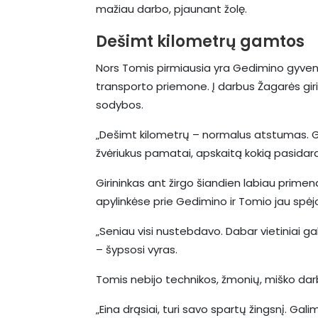
mažiau darbo, pjaunant žolę.
Dešimt kilometrų gamtos
Nors Tomis pirmiausia yra Gedimino gyvenim
transporto priemone. Į darbus Žagarės girinin
sodybos.
„Dešimt kilometrų – normalus atstumas. Gali
žvėriukus pamatai, apskaitą kokią pasidarai
Girininkas ant žirgo šiandien labiau prime
apylinkėse prie Gedimino ir Tomio jau spėjo
„Seniau visi nustebdavo. Dabar vietiniai gal
– šypsosi vyras.
Tomis nebijo technikos, žmonių, miško dar
„Eina drąsiai, turi savo spartų žingsnį. Gali