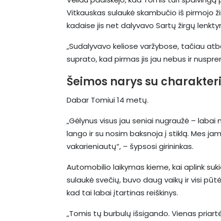
Vitkauskas sulaukė skambučio iš pirmojo žir
kadaise jis net dalyvavo Sartų žirgų lenkty
„Sudalyvavo keliose varžybose, tačiau atb
suprato, kad pirmas jis jau nebus ir nuspr
Šeimos narys su charakter
Dabar Tomiui 14 metų.
„Gėlynus visus jau seniai nugraužė – labai 
lango ir su nosim baksnoja į stiklą. Mes jam
vakarieniautų“, – šypsosi girininkas.
Automobilio laikymas kieme, kai aplink sukio
sulaukė svečių, buvo daug vaikų ir visi pūt
kad tai labai įtartinas reiškinys.
„Tomis tų burbulų išsigando. Vienas priartėjo,