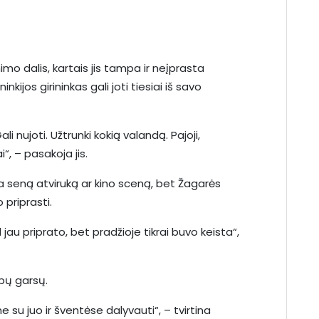
o dalis, kartais jis tampa ir neįprasta
kijos girininkas gali joti tiesiai iš savo
 nujoti. Užtrunki kokią valandą. Pajoji,
“, – pasakoja jis.
na seną atviruką ar kino sceną, bet Žagarės
 priprasti.
 jau priprato, bet pradžioje tikrai buvo keista“,
bų garsų.
me su juo ir šventėse dalyvauti“, – tvirtina