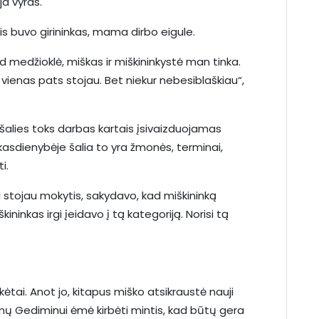
ja vyras.
s buvo girininkas, mama dirbo eigule.
ad medžioklė, miškas ir miškininkystė man tinka.
s vienas pats stojau. Bet niekur nebesiblaškiau“,
š šalies toks darbas kartais įsivaizduojamas
kasdienybėje šalia to yra žmonės, terminai,
i.
Kai stojau mokytis, sakydavo, kad miškininką
škininkas irgi įeidavo į tą kategoriją. Norisi tą
tai. Anot jo, kitapus miško atsikraustė nauji
jimų Gediminui ėmė kirbėti mintis, kad būtų gera