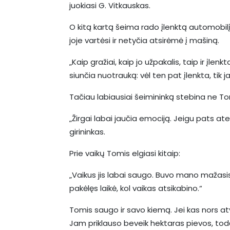
juokiasi G. Vitkauskas.
O kitą kartą šeima rado įlenktą automobilį
joje vartėsi ir netyčia atsirėmė į mašiną.
„Kaip gražiai, kaip jo užpakalis, taip ir įlen
siunčia nuotrauką: vėl ten pat įlenkta, tik
Tačiau labiausiai šeimininką stebina ne To
„Žirgai labai jaučia emociją. Jeigu pats atei
girininkas.
Prie vaikų Tomis elgiasi kitaip:
„Vaikus jis labai saugo. Buvo mano mažasis u
pakėlęs laikė, kol vaikas atsikabino.“
Tomis saugo ir savo kiemą. Jei kas nors atvaž
Jam priklauso beveik hektaras pievos, todė