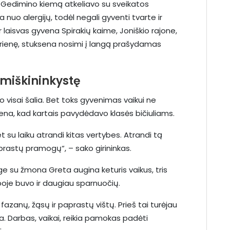
 Gedimino kiemą atkeliavo su sveikatos
nuo alergijų, todėl negali gyventi tvarte ir
 laisvas gyvena Spirakių kaime, Joniškio rajone,
arienę, stuksena nosimi į langą prašydamas
į miškininkystę
visai šalia. Bet toks gyvenimas vaikui ne
na, kad kartais pavydėdavo klasės bičiuliams.
 su laiku atrandi kitas vertybes. Atrandi tą
įprastų pramogų“, – sako girininkas.
 su žmona Greta augina keturis vaikus, tris
yboje buvo ir daugiau sparnuočių.
 fazanų, žąsų ir paprastų vištų. Prieš tai turėjau
ada. Darbas, vaikai, reikia pamokas padėti