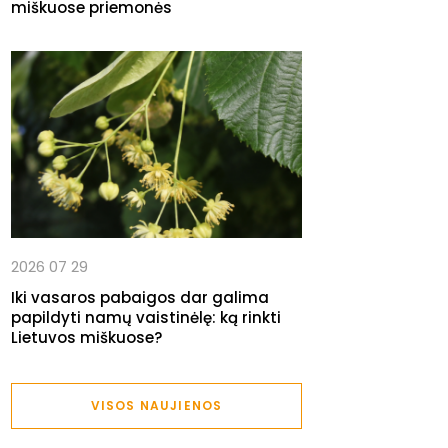
miškuose priemonės
2026 07 29
Iki vasaros pabaigos dar galima
papildyti namų vaistinėlę: ką rinkti
Lietuvos miškuose?
VISOS NAUJIENOS