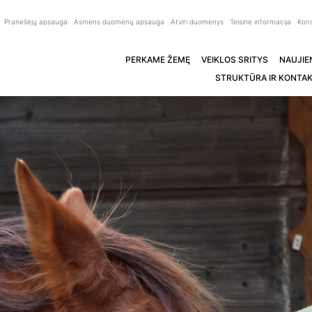
Pranešėjų apsauga
Asmens duomenų apsauga
Atviri duomenys
Teisinė informacija
Kons
PERKAME ŽEMĘ
VEIKLOS SRITYS
NAUJIE
STRUKTŪRA IR KONTAK