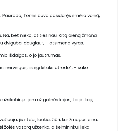
. Pasirodo, Tomis buvo pasidaręs smėlio vonią,
kta. Na, bet nieko, atitiesinau. Kitą dieną žmona
 jau dvigubai daugiau“, – atsimena vyras.
mio išdaigos, o jo jautrumas.
ni nervingas, jis irgi kitoks atrodo“, – sako
žsikabinęs jam už galinės kojos, tai jis koją
iuoja, jis stebi, laukia, žiūri, kur žmogus eina.
l žolės vasarą užtenka, o šeimininkui lieka