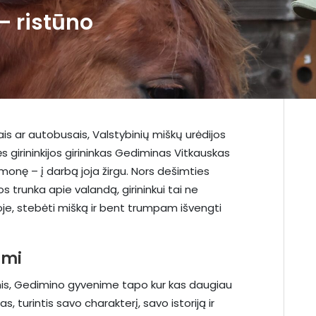
 – ristūno
is ar autobusais, Valstybinių miškų urėdijos
 girininkijos girininkas Gediminas Vitkauskas
emonę – į darbą joja žirgu. Nors dešimties
 trunka apie valandą, girininkui tai ne
je, stebėti mišką ir bent trumpam išvengti
imi
omis, Gedimino gyvenime tapo kur kas daugiau
, turintis savo charakterį, savo istoriją ir