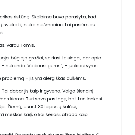
merikos ristūną. Skelbime buvo parašyta, kad
gų sveikatą nieko neišmaniau, tai pasiėmiau
s.
gas, vardu Tomis.
ja: bėgioja gražiai, spiriasi teisingai, dar apie
– nekanda. Vadinasi geras“, – juokiasi vyras.
 problemą – jis yra alergiškas dulkėms.
 Tai dabar jis taip ir gyvena. Valgo šienainį
dybos kieme. Turi savo pastogę, bet ten lankosi
pi. Žiemą, esant 30 laipsnių šalčiui,
 meškos kailį, o kai šeriasi, atrodo kaip
raeitį. Po metų ar dvejų nuo žirgo įsigijimo G.