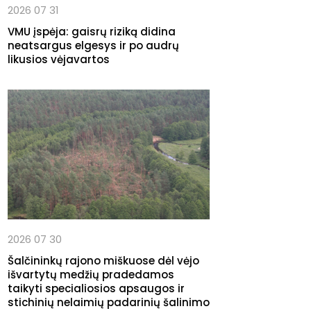
2026 07 31
VMU įspėja: gaisrų riziką didina
neatsargus elgesys ir po audrų
likusios vėjavartos
2026 07 30
Šalčininkų rajono miškuose dėl vėjo
išvartytų medžių pradedamos
taikyti specialiosios apsaugos ir
stichinių nelaimių padarinių šalinimo