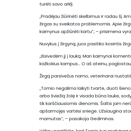
turėti savo arklį.
„Pradėjau žiūrinėti skelbimus ir radau šį A
žirgas su sveikatos problemomis. Apie žir
kaimynus apžiūrėti kartu“, – prisimena vyra
Nuvykus į žirgyną, juos pasitiko kosintis žir
„Išsivedėm jį į lauką. Man kaimynai komentuo
kažkokius kampus… O aš ateinu, paglostau 
Žirgą parsivežus namo, veterinarai nustatė
„Tomio negalima laikyti tvarte, duoti šieno.
arba šviežią žolę ir visada būna lauke, so
tik karščiausiomis dienomis. Šaltis jam nerū
apšarmojęs vartėsi sniege. Užsiaugina storą
mamutas“, – pasakoja Gediminas.
Vėliau paaiškėjo, kad Tomis turi spalvingą p