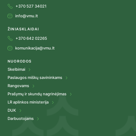
+370 527 34021
info@vmu.lt
ŽINIASKLAIDAI
+370 642 02265
komunikacija@vmu.lt
NUORODOS
Skelbimai
Paslaugos miškų savininkams
Rangovams
Prašymų ir skundų nagrinėjimas
LR aplinkos ministerija
DUK
Darbuotojams