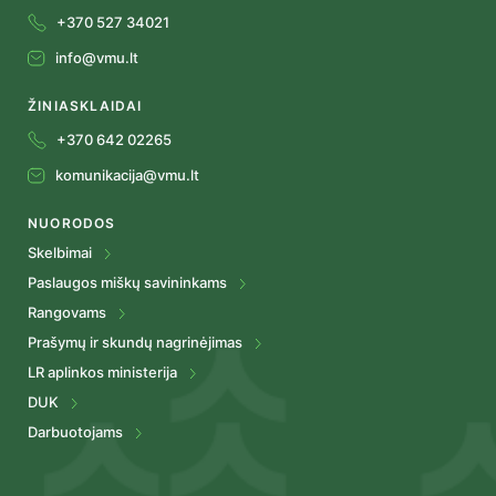
+370 527 34021
info@vmu.lt
ŽINIASKLAIDAI
+370 642 02265
komunikacija@vmu.lt
NUORODOS
Skelbimai
Paslaugos miškų savininkams
Rangovams
Prašymų ir skundų nagrinėjimas
LR aplinkos ministerija
DUK
Darbuotojams