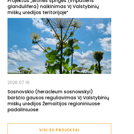
Projektas „Bitinės sprigės (Impatiens
glandulifera) naikinimas VĮ Valstybinių
miškų urėdijos teritorijoje“
2026 07 16
Sosnovskio (heracleum sosnowskyi)
barščio gausos reguliavimas VĮ Valstybinių
miškų urėdijos Žemaitijos regioniniuose
padaliniuose
VISI ES PROJEKTAI