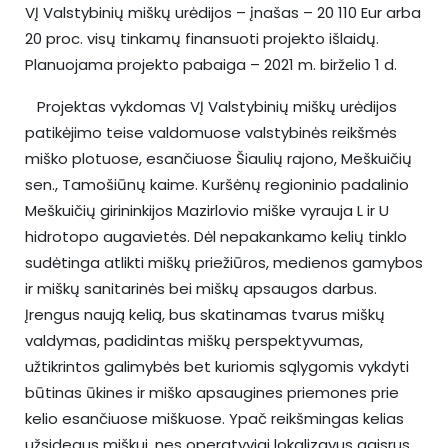
VĮ Valstybinių miškų urėdijos – įnašas – 20 110 Eur arba
20 proc. visų tinkamų finansuoti projekto išlaidų.
Planuojama projekto pabaiga – 2021 m. birželio 1 d.
Projektas vykdomas VĮ Valstybinių miškų urėdijos
patikėjimo teise valdomuose valstybinės reikšmės
miško plotuose, esančiuose Šiaulių rajono, Meškuičių
sen., Tamošiūnų kaime. Kuršėnų regioninio padalinio
Meškuičių girininkijos Mazirlovio miške vyrauja L ir U
hidrotopo augavietės. Dėl nepakankamo kelių tinklo
sudėtinga atlikti miškų priežiūros, medienos gamybos
ir miškų sanitarinės bei miškų apsaugos darbus.
Įrengus naują kelią, bus skatinamas tvarus miškų
valdymas, padidintas miškų perspektyvumas,
užtikrintos galimybės bet kuriomis sąlygomis vykdyti
būtinas ūkines ir miško apsaugines priemones prie
kelio esančiuose miškuose. Ypač reikšmingas kelias
užsidegus miškui, nes operatyviai lokalizavus gaisrus,