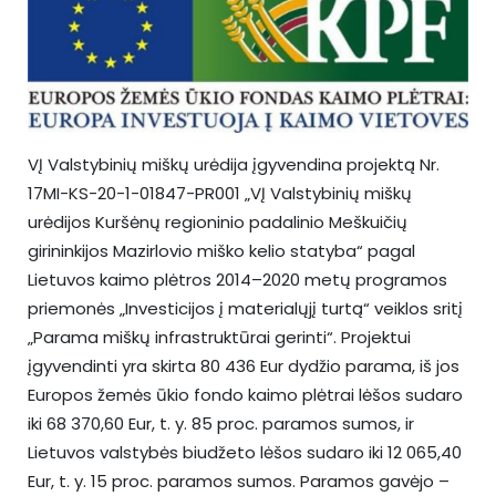
VĮ Valstybinių miškų urėdija įgyvendina projektą Nr.
17MI-KS-20-1-01847-PR001 „VĮ Valstybinių miškų
urėdijos Kuršėnų regioninio padalinio Meškuičių
girininkijos Mazirlovio miško kelio statyba“ pagal
Lietuvos kaimo plėtros 2014–2020 metų programos
priemonės „Investicijos į materialųjį turtą“ veiklos sritį
„Parama miškų infrastruktūrai gerinti“. Projektui
įgyvendinti yra skirta 80 436 Eur dydžio parama, iš jos
Europos žemės ūkio fondo kaimo plėtrai lėšos sudaro
iki 68 370,60 Eur, t. y. 85 proc. paramos sumos, ir
Lietuvos valstybės biudžeto lėšos sudaro iki 12 065,40
Eur, t. y. 15 proc. paramos sumos. Paramos gavėjo –