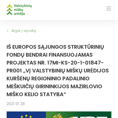
Skip
to
content
Atgal į sąrašą
IŠ EUROPOS SĄJUNGOS STRUKTŪRINIŲ
FONDŲ BENDRAI FINANSUOJAMAS
PROJEKTAS NR. 17MI-KS-20-1-01847-
PR001 „VĮ VALSTYBINIŲ MIŠKŲ URĖDIJOS
KURŠĖNŲ REGIONINIO PADALINIO
MEŠKUIČIŲ GIRININKIJOS MAZIRLOVIO
MIŠKO KELIO STATYBA“
2021 01 28