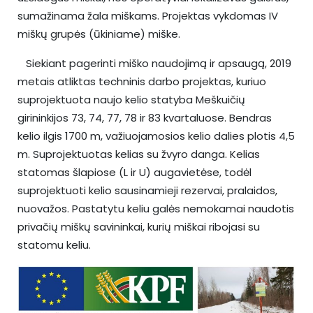
sumažinama žala miškams. Projektas vykdomas IV
miškų grupės (ūkiniame) miške.
Siekiant pagerinti miško naudojimą ir apsaugą, 2019
metais atliktas techninis darbo projektas, kuriuo
suprojektuota naujo kelio statyba Meškuičių
girininkijos 73, 74, 77, 78 ir 83 kvartaluose. Bendras
kelio ilgis 1700 m, važiuojamosios kelio dalies plotis 4,5
m. Suprojektuotas kelias su žvyro danga. Kelias
statomas šlapiose (L ir U) augavietėse, todėl
suprojektuoti kelio sausinamieji rezervai, pralaidos,
nuovažos. Pastatytu keliu galės nemokamai naudotis
privačių miškų savininkai, kurių miškai ribojasi su
statomu keliu.