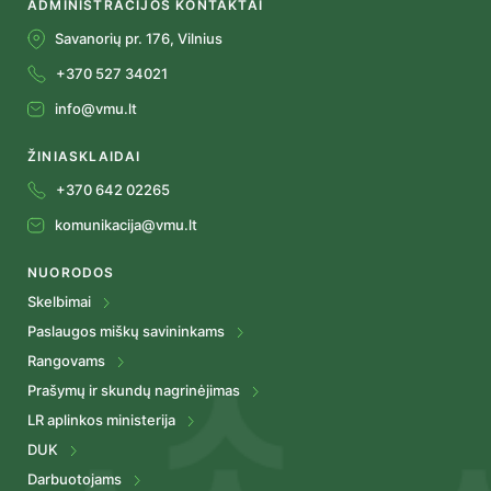
ADMINISTRACIJOS KONTAKTAI
Savanorių pr. 176, Vilnius
+370 527 34021
info@vmu.lt
ŽINIASKLAIDAI
+370 642 02265
komunikacija@vmu.lt
NUORODOS
Skelbimai
Paslaugos miškų savininkams
Rangovams
Prašymų ir skundų nagrinėjimas
LR aplinkos ministerija
DUK
Darbuotojams