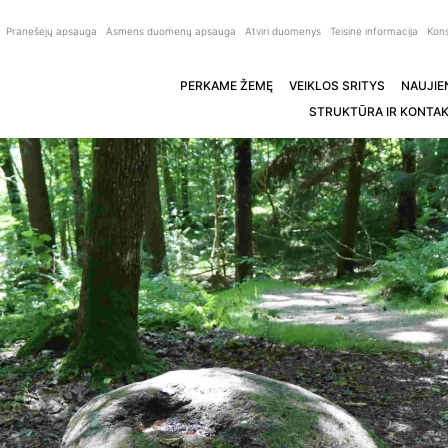
Pranešėjų apsauga
Asmens duomenų apsauga
Atviri duomenys
Teisinė informacija
Kons
PERKAME ŽEMĘ
VEIKLOS SRITYS
NAUJIE
STRUKTŪRA IR KONTAK