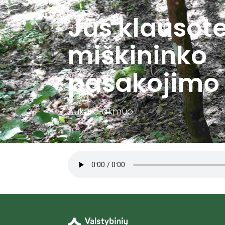
Jūs klausot
miškininko
pasakojimo
Aukuro akmuo