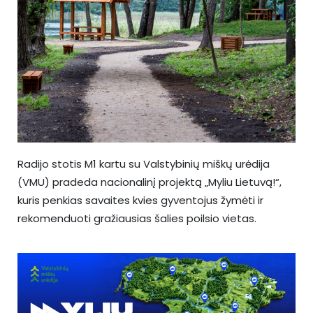
Radijo stotis M1 kartu su Valstybinių miškų urėdija
(VMU) pradeda nacionalinį projektą „Myliu Lietuvą!“,
kuris penkias savaites kvies gyventojus žymėti ir
rekomenduoti gražiausias šalies poilsio vietas.