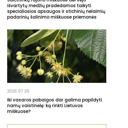
išvartytų medžių pradedamos taikyti
specialiosios apsaugos ir stichinių nelaimių
padarinių šalinimo miškuose priemonės
2026 07 29
Iki vasaros pabaigos dar galima papildyti
namų vaistinėlę: ką rinkti Lietuvos
miškuose?