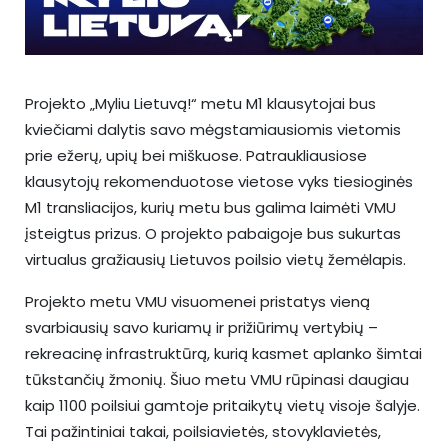
Projekto „Myliu Lietuvą!“ metu M1 klausytojai bus
kviečiami dalytis savo mėgstamiausiomis vietomis
prie ežerų, upių bei miškuose. Patraukliausiose
klausytojų rekomenduotose vietose vyks tiesioginės
M1 transliacijos, kurių metu bus galima laimėti VMU
įsteigtus prizus. O projekto pabaigoje bus sukurtas
virtualus gražiausių Lietuvos poilsio vietų žemėlapis.
Projekto metu VMU visuomenei pristatys vieną
svarbiausių savo kuriamų ir prižiūrimų vertybių –
rekreacinę infrastruktūrą, kurią kasmet aplanko šimtai
tūkstančių žmonių. Šiuo metu VMU rūpinasi daugiau
kaip 1100 poilsiui gamtoje pritaikytų vietų visoje šalyje.
Tai pažintiniai takai, poilsiavietės, stovyklavietės,