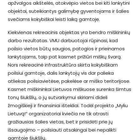
apžvalgos aikštelės, atokvėpio vietos bei kiti lankytini
objektai, suteikiantys galimybę gyventojams ir šalies
svečiams kokybiškai leisti laiką gamtoje.
Kiekvienas rekreacinis objektas yra bendro miškininkų
darbo rezultatas. VMU darbuotojai rūpinasi, kad
poilsio vietos būtų saugios, patogios ir prieinamos
lankytojams, taip pat kasmet prižiūri miškų švarą.
Nors rekreacinė infrastruktūra skirta kokybiškam
poilsiui gamtoje, dalis lankytojų vis dar palieka
atliekas poilsiavietėse, pakelėse ar miško teritorijose.
Kasmet miškininkai Lietuvos miškuose surenka šimtus
tonų šiukšlių, o jų sutvarkymui skiriami dideli
žmogiškieji ir finansiniai ištekliai. Todėl projekto „Myliu
Lietuvą!“ organizatoriai kviečia ne tik atrasti
gražiausias šalies vietas, bet ir prisidėti prie jų
išsaugojimo – poilsiauti atsakingai bei nepalikti
gamtoje šiukšlių.