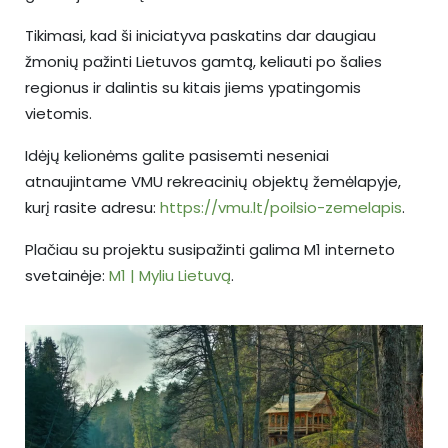
Tikimasi, kad ši iniciatyva paskatins dar daugiau
žmonių pažinti Lietuvos gamtą, keliauti po šalies
regionus ir dalintis su kitais jiems ypatingomis
vietomis.
Idėjų kelionėms galite pasisemti neseniai
atnaujintame VMU rekreacinių objektų žemėlapyje,
kurį rasite adresu:
https://vmu.lt/poilsio-zemelapis
.
Plačiau su projektu susipažinti galima M1 interneto
svetainėje:
M1 | Myliu Lietuvą
.