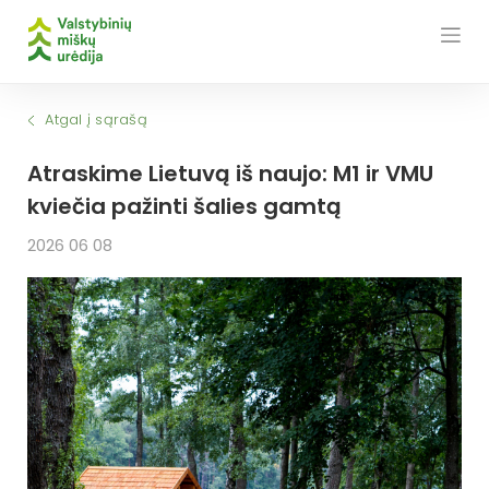
Skip
to
content
Atgal į sąrašą
Atraskime Lietuvą iš naujo: M1 ir VMU
kviečia pažinti šalies gamtą
2026 06 08