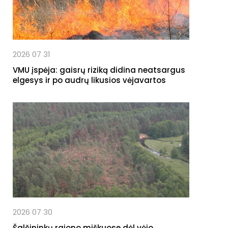
2026 07 31
VMU įspėja: gaisrų riziką didina neatsargus
elgesys ir po audrų likusios vėjavartos
2026 07 30
Šalčininkų rajono miškuose dėl vėjo