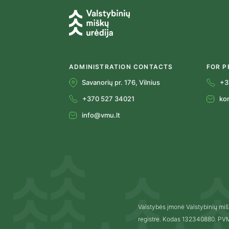
ADMINISTRATION CONTACTS
FOR P
Savanorių pr. 176, Vilnius
+3
+370 527 34021
ko
info@vmu.lt
Valstybės įmonė Valstybinių miš
registre. Kodas 132340880. P