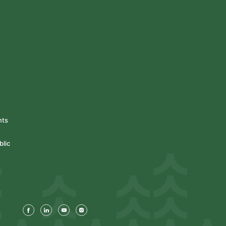
nts
blic