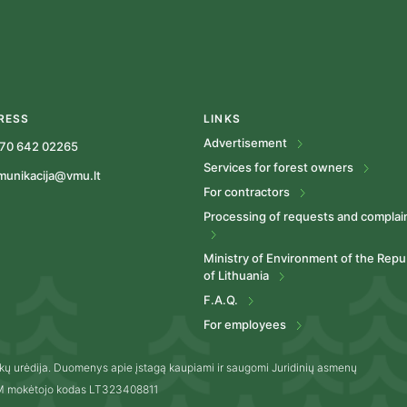
RESS
LINKS
Advertisement
70 642 02265
Services for forest owners
munikacija@vmu.lt
For contractors
Processing of requests and complai
Ministry of Environment of the Repu
of Lithuania
F.A.Q.
For employees
kų urėdija. Duomenys apie įstagą kaupiami ir saugomi Juridinių asmenų
VM mokėtojo kodas LT323408811