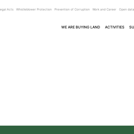
egal Acts
Whistleblower Protection
Prevention of Corruption
Work and Career
Open dat
WE ARE BUYING LAND
ACTIVITIES
SU